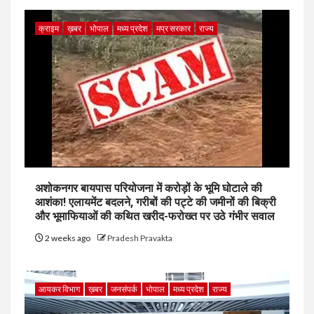
क्राइम
ख़बर
भोपाल
मध्य प्रदेश
मप्र सरकार
राज्य
अशोकनगर बायपास परियोजना में करोड़ों के भूमि घोटाले की
आशंका! एलायमेंट बदलने, गरीबों की पट्टे की जमीनों की बिक्री
और भूमाफियाओं की कथित खरीद-फरोख्त पर उठे गंभीर सवाल
2 weeks ago
Pradesh Pravakta
आयकर विभाग
ख़बर
जनसंपर्क
भोपाल
मध्य प्रदेश
राज्य