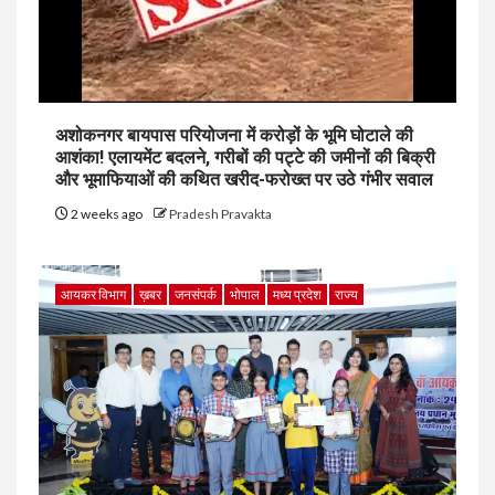
अशोकनगर बायपास परियोजना में करोड़ों के भूमि घोटाले की
आशंका! एलायमेंट बदलने, गरीबों की पट्टे की जमीनों की बिक्री
और भूमाफियाओं की कथित खरीद-फरोख्त पर उठे गंभीर सवाल
2 weeks ago
Pradesh Pravakta
आयकर विभाग
ख़बर
जनसंपर्क
भोपाल
मध्य प्रदेश
राज्य