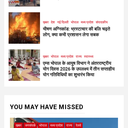
ख़बर
देश
नई दिल्ली
भोपाल
मध्य प्रदेश
संपादकीय
भीषण अग्निकांड: भ्रस्टाचार की बलि चढ़ते
लोग, क्या कभी प्रशासन लेगा सबक
ख़बर
भोपाल
मध्य प्रदेश
राज्य
स्वास्थ्य
एम्स भोपाल के आयुष विभाग ने अंतरराष्ट्रीय
योग दिवस 2026 के उपलक्ष्य में तीन सप्ताहीय
योग गतिविधियों का शुभारंभ किया
YOU MAY HAVE MISSED
ख़बर
जनसंपर्क
भोपाल
मध्य प्रदेश
राज्य
रेलवे