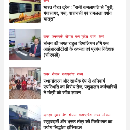
रेलवे
भारत गौरव ट्रेन : “रानी कमलापति से “पुरी,
गंगासागर, गया, वाराणसी एवं रामलला दर्शन
यात्रा”
ख़बर
जनसंपर्क
भोपाल
मध्य प्रदेश
राज्य
रेलवे
संजय की जगह राहुल हिमालियन होंगे अब
आईआरसीटीसी के अध्यक्ष एवं प्रबंध निदेशक
(सीएमडी)
ख़बर
भोपाल
मध्य प्रदेश
राज्य
स्थानांतरण और सार्थक ऐप से अनिवार्य
उपस्थिति का विरोध तेज, पशुपालन कर्मचारियों
ने मंत्री को सौंपा ज्ञापन
क्राइम
ख़बर
देश
भोपाल
मध्य प्रदेश
राज्य
लोकल
रसूखदारों और भ्रष्ट तंत्र की मिलीभगत का
पर्याय सिद्धांता हॉस्पिटल