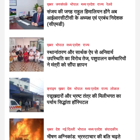
ख़बर
जनसंपर्क
भोपाल
मध्य प्रदेश
राज्य
रेलवे
संजय की जगह राहुल हिमालियन होंगे अब
आईआरसीटीसी के अध्यक्ष एवं प्रबंध निदेशक
(सीएमडी)
ख़बर
भोपाल
मध्य प्रदेश
राज्य
स्थानांतरण और सार्थक ऐप से अनिवार्य
उपस्थिति का विरोध तेज, पशुपालन कर्मचारियों
ने मंत्री को सौंपा ज्ञापन
क्राइम
ख़बर
देश
भोपाल
मध्य प्रदेश
राज्य
लोकल
रसूखदारों और भ्रष्ट तंत्र की मिलीभगत का
पर्याय सिद्धांता हॉस्पिटल
ख़बर
देश
नई दिल्ली
भोपाल
मध्य प्रदेश
संपादकीय
भीषण अग्निकांड: भ्रस्टाचार की बलि चढ़ते