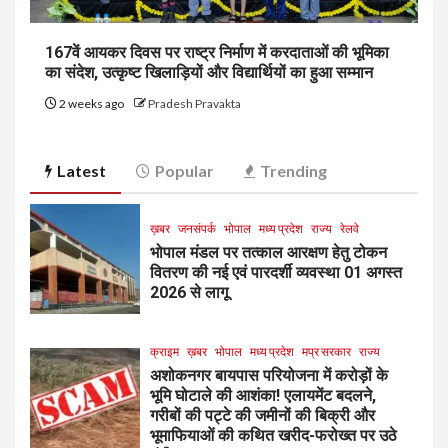
167वें आयकर दिवस पर राष्ट्र निर्माण में करदाताओं की भूमिका
का संदेश, उत्कृष्ट खिलाड़ियों और विद्यार्थियों का हुआ सम्मान
2 weeks ago
Pradesh Pravakta
Latest
Popular
Trending
ख़बर
जनसंपर्क
भोपाल
मध्य प्रदेश
राज्य
रेलवे
भोपाल मंडल पर तत्काल आरक्षण हेतु टोकन
वितरण की नई एवं पारदर्शी व्यवस्था 01 अगस्त
2026 से लागू
क्राइम
ख़बर
भोपाल
मध्य प्रदेश
मप्र सरकार
राज्य
अशोकनगर बायपास परियोजना में करोड़ों के
भूमि घोटाले की आशंका! एलायमेंट बदलने,
गरीबों की पट्टे की जमीनों की बिक्री और
भूमाफियाओं की कथित खरीद-फरोख्त पर उठे