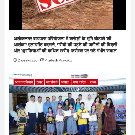
अशोकनगर बायपास परियोजना में करोड़ों के भूमि घोटाले की
आशंका! एलायमेंट बदलने, गरीबों की पट्टे की जमीनों की बिक्री
और भूमाफियाओं की कथित खरीद-फरोख्त पर उठे गंभीर सवाल
2 weeks ago
Pradesh Pravakta
आयकर विभाग
ख़बर
जनसंपर्क
भोपाल
मध्य प्रदेश
राज्य