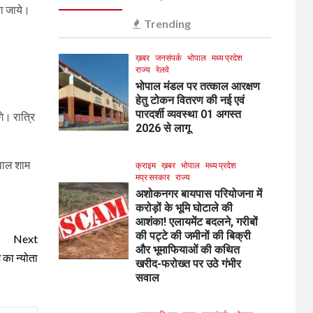
या जाये।
Trending
ख़बर
जनसंपर्क
भोपाल
मध्य प्रदेश
राज्य
रेलवे
भोपाल मंडल पर तत्काल आरक्षण
हेतु टोकन वितरण की नई एवं
पारदर्शी व्यवस्था 01 अगस्त
े। रात्रि
2026 से लागू
टवाल शाम
क्राइम
ख़बर
भोपाल
मध्य प्रदेश
मप्र सरकार
राज्य
अशोकनगर बायपास परियोजना में
करोड़ों के भूमि घोटाले की
आशंका! एलायमेंट बदलने, गरीबों
की पट्टे की जमीनों की बिक्री
Next
और भूमाफियाओं की कथित
 का न्योता
खरीद-फरोख्त पर उठे गंभीर
सवाल