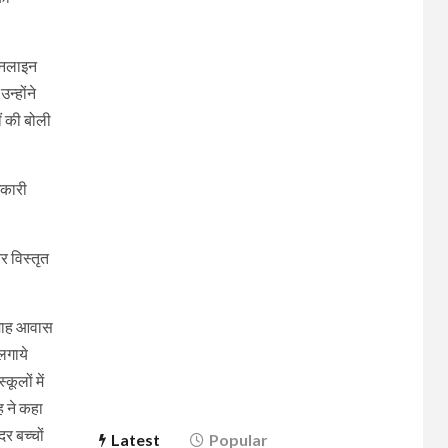
 ऑनलाइन
न्होंने
ं की बोली
िकारी
र विस्तृत
तिमाह आवास
लगाये
ूलों में
ह ने कहा
र बच्चों
Latest
Popular