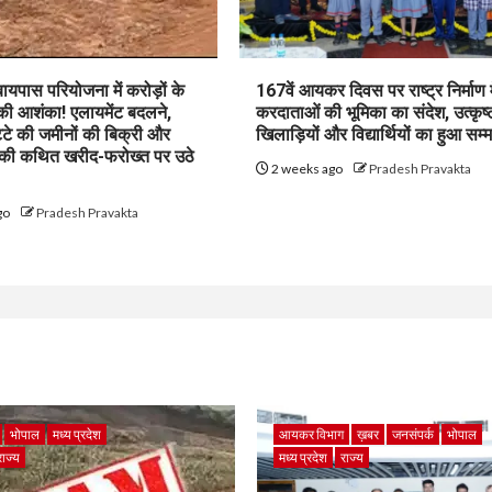
पास परियोजना में करोड़ों के
167वें आयकर दिवस पर राष्ट्र निर्माण म
 की आशंका! एलायमेंट बदलने,
करदाताओं की भूमिका का संदेश, उत्कृष्
ट्टे की जमीनों की बिक्री और
खिलाड़ियों और विद्यार्थियों का हुआ सम्
 की कथित खरीद-फरोख्त पर उठे
2 weeks ago
Pradesh Pravakta
go
Pradesh Pravakta
भोपाल
मध्य प्रदेश
आयकर विभाग
ख़बर
जनसंपर्क
भोपाल
राज्य
मध्य प्रदेश
राज्य