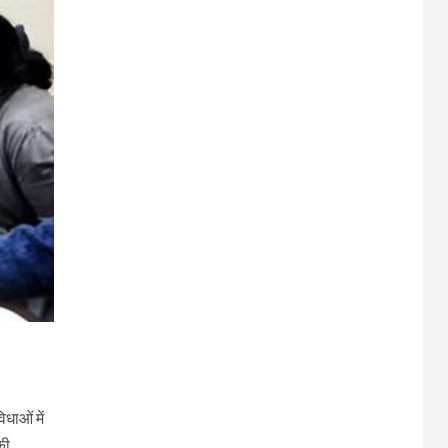
िधाओं में
की