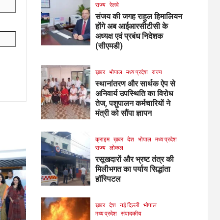
राज्य
रेलवे
संजय की जगह राहुल हिमालियन
होंगे अब आईआरसीटीसी के
अध्यक्ष एवं प्रबंध निदेशक
(सीएमडी)
ख़बर
भोपाल
मध्य प्रदेश
राज्य
स्थानांतरण और सार्थक ऐप से
अनिवार्य उपस्थिति का विरोध
तेज, पशुपालन कर्मचारियों ने
मंत्री को सौंपा ज्ञापन
क्राइम
ख़बर
देश
भोपाल
मध्य प्रदेश
राज्य
लोकल
रसूखदारों और भ्रष्ट तंत्र की
मिलीभगत का पर्याय सिद्धांता
हॉस्पिटल
ख़बर
देश
नई दिल्ली
भोपाल
मध्य प्रदेश
संपादकीय