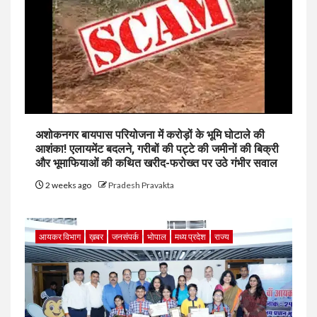
अशोकनगर बायपास परियोजना में करोड़ों के भूमि घोटाले की
आशंका! एलायमेंट बदलने, गरीबों की पट्टे की जमीनों की बिक्री
और भूमाफियाओं की कथित खरीद-फरोख्त पर उठे गंभीर सवाल
2 weeks ago
Pradesh Pravakta
आयकर विभाग
ख़बर
जनसंपर्क
भोपाल
मध्य प्रदेश
राज्य