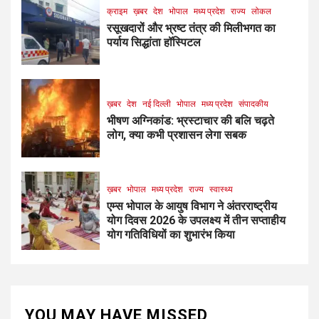
क्राइम
ख़बर
देश
भोपाल
मध्य प्रदेश
राज्य
लोकल
रसूखदारों और भ्रष्ट तंत्र की मिलीभगत का
पर्याय सिद्धांता हॉस्पिटल
ख़बर
देश
नई दिल्ली
भोपाल
मध्य प्रदेश
संपादकीय
भीषण अग्निकांड: भ्रस्टाचार की बलि चढ़ते
लोग, क्या कभी प्रशासन लेगा सबक
ख़बर
भोपाल
मध्य प्रदेश
राज्य
स्वास्थ्य
एम्स भोपाल के आयुष विभाग ने अंतरराष्ट्रीय
योग दिवस 2026 के उपलक्ष्य में तीन सप्ताहीय
योग गतिविधियों का शुभारंभ किया
YOU MAY HAVE MISSED