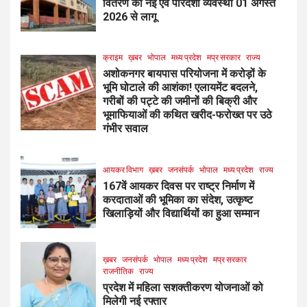
वितरण की नई एवं पारदर्शी व्यवस्था 01 अगस्त
2026 से लागू
क्राइम
ख़बर
भोपाल
मध्य प्रदेश
मप्र सरकार
राज्य
अशोकनगर बायपास परियोजना में करोड़ों के
भूमि घोटाले की आशंका! एलायमेंट बदलने,
गरीबों की पट्टे की जमीनों की बिक्री और
भूमाफियाओं की कथित खरीद-फरोख्त पर उठे
गंभीर सवाल
आयकर विभाग
ख़बर
जनसंपर्क
भोपाल
मध्य प्रदेश
राज्य
167वें आयकर दिवस पर राष्ट्र निर्माण में
करदाताओं की भूमिका का संदेश, उत्कृष्ट
खिलाड़ियों और विद्यार्थियों का हुआ सम्मान
ख़बर
जनसंपर्क
भोपाल
मध्य प्रदेश
मप्र सरकार
राजनीतिक
राज्य
प्रदेश में महिला सशक्तीकरण योजनाओं को
मिलेगी नई रफ्तार