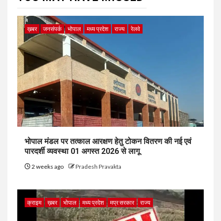
ख़बर
जनसंपर्क
भोपाल
मध्य प्रदेश
राज्य
रेलवे
भोपाल मंडल पर तत्काल आरक्षण हेतु टोकन वितरण की नई एवं
पारदर्शी व्यवस्था 01 अगस्त 2026 से लागू
2 weeks ago
Pradesh Pravakta
क्राइम
ख़बर
भोपाल
मध्य प्रदेश
मप्र सरकार
राज्य