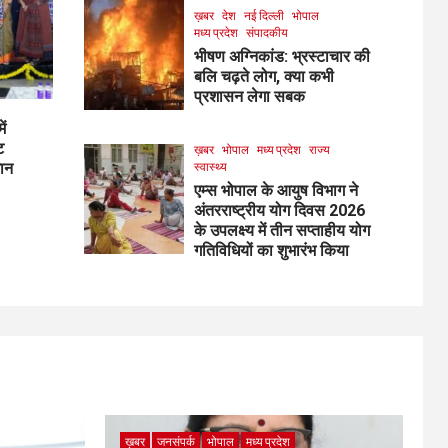
ख़बर
देश
नई दिल्ली
भोपाल
मध्य प्रदेश
संपादकीय
भीषण अग्निकांड: भ्रस्टाचार की
बलि चढ़ते लोग, क्या कभी
प्रशासन लेगा सबक
ें
ट
ख़बर
भोपाल
मध्य प्रदेश
राज्य
मान
स्वास्थ्य
एम्स भोपाल के आयुष विभाग ने
अंतरराष्ट्रीय योग दिवस 2026
के उपलक्ष्य में तीन सप्ताहीय योग
गतिविधियों का शुभारंभ किया
ख़बर
जनसंपर्क
भोपाल
मध्य प्रदेश