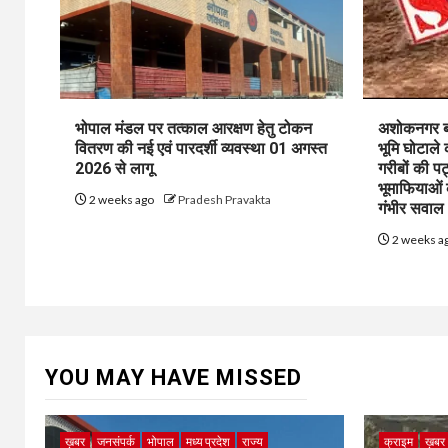
भोपाल मंडल पर तत्काल आरक्षण हेतु टोकन
अशोकनगर बाय
वितरण की नई एवं पारदर्शी व्यवस्था 01 अगस्त
भूमि घोटाले
2026 से लागू
गरीबों की प
भूमाफियाओं
2 weeks ago
Pradesh Pravakta
गंभीर सवाल
2 weeks a
YOU MAY HAVE MISSED
ख़बर
जनसंपर्क
भोपाल
मध्य प्रदेश
राज्य
क्राइम
ख़बर