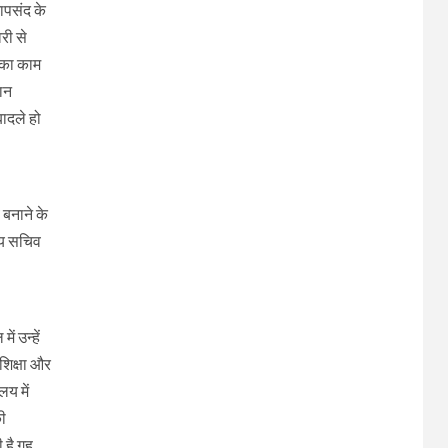
नापसंद के
री से
न का काम
ान
बादले हो
 बनाने के
ख्य सचिव
ं उन्हें
शिक्षा और
लय में
की
है गृह