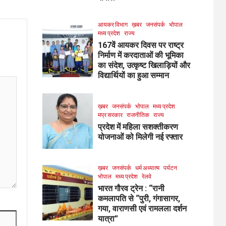
आयकर विभाग
ख़बर
जनसंपर्क
भोपाल
मध्य प्रदेश
राज्य
167वें आयकर दिवस पर राष्ट्र
निर्माण में करदाताओं की भूमिका
का संदेश, उत्कृष्ट खिलाड़ियों और
विद्यार्थियों का हुआ सम्मान
ख़बर
जनसंपर्क
भोपाल
मध्य प्रदेश
मप्र सरकार
राजनीतिक
राज्य
प्रदेश में महिला सशक्तीकरण
योजनाओं को मिलेगी नई रफ्तार
ख़बर
जनसंपर्क
धर्म अध्यात्म
पर्यटन
भोपाल
मध्य प्रदेश
रेलवे
भारत गौरव ट्रेन : “रानी
कमलापति से “पुरी, गंगासागर,
गया, वाराणसी एवं रामलला दर्शन
यात्रा”