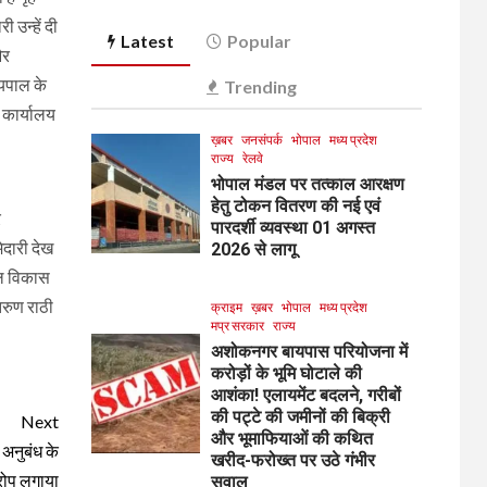
 उन्हें दी
Latest
Popular
और
्यपाल के
Trending
 कार्यालय
ख़बर
जनसंपर्क
भोपाल
मध्य प्रदेश
राज्य
रेलवे
भोपाल मंडल पर तत्काल आरक्षण
हेतु टोकन वितरण की नई एवं
र
पारदर्शी व्यवस्था 01 अगस्त
ेदारी देख
2026 से लागू
शल विकास
तरुण राठी
क्राइम
ख़बर
भोपाल
मध्य प्रदेश
मप्र सरकार
राज्य
अशोकनगर बायपास परियोजना में
करोड़ों के भूमि घोटाले की
आशंका! एलायमेंट बदलने, गरीबों
की पट्टे की जमीनों की बिक्री
Next
और भूमाफियाओं की कथित
 अनुबंध के
खरीद-फरोख्त पर उठे गंभीर
रोप लगाया
सवाल