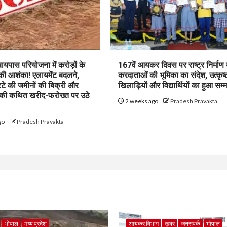
पास परियोजना में करोड़ों के
167वें आयकर दिवस पर राष्ट्र निर्माण म
 की आशंका! एलायमेंट बदलने,
करदाताओं की भूमिका का संदेश, उत्कृष्
ट्टे की जमीनों की बिक्री और
खिलाड़ियों और विद्यार्थियों का हुआ सम्
 की कथित खरीद-फरोख्त पर उठे
2 weeks ago
Pradesh Pravakta
go
Pradesh Pravakta
भोपाल
मध्य प्रदेश
आयकर विभाग
ख़बर
जनसंपर्क
भोपाल