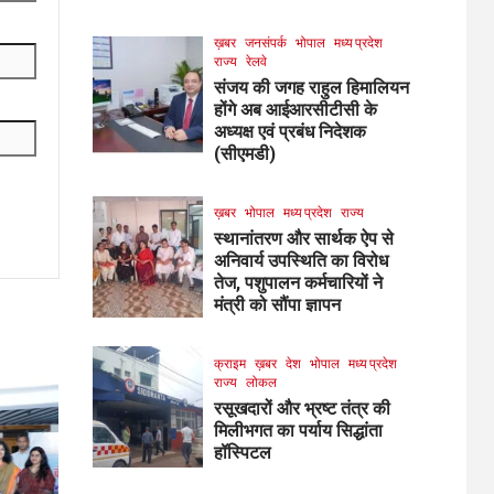
ख़बर
जनसंपर्क
भोपाल
मध्य प्रदेश
राज्य
रेलवे
संजय की जगह राहुल हिमालियन
होंगे अब आईआरसीटीसी के
अध्यक्ष एवं प्रबंध निदेशक
(सीएमडी)
ख़बर
भोपाल
मध्य प्रदेश
राज्य
स्थानांतरण और सार्थक ऐप से
अनिवार्य उपस्थिति का विरोध
तेज, पशुपालन कर्मचारियों ने
मंत्री को सौंपा ज्ञापन
क्राइम
ख़बर
देश
भोपाल
मध्य प्रदेश
राज्य
लोकल
रसूखदारों और भ्रष्ट तंत्र की
मिलीभगत का पर्याय सिद्धांता
हॉस्पिटल