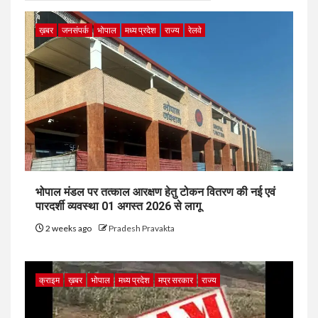
ख़बर
जनसंपर्क
भोपाल
मध्य प्रदेश
राज्य
रेलवे
भोपाल मंडल पर तत्काल आरक्षण हेतु टोकन वितरण की नई एवं
पारदर्शी व्यवस्था 01 अगस्त 2026 से लागू
2 weeks ago
Pradesh Pravakta
क्राइम
ख़बर
भोपाल
मध्य प्रदेश
मप्र सरकार
राज्य