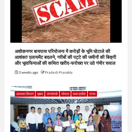
अशोकनगर बायपास परियोजना में करोड़ों के भूमि घोटाले की
आशंका! एलायमेंट बदलने, गरीबों की पट्टे की जमीनों की बिक्री
और भूमाफियाओं की कथित खरीद-फरोख्त पर उठे गंभीर सवाल
2 weeks ago
Pradesh Pravakta
आयकर विभाग
ख़बर
जनसंपर्क
भोपाल
मध्य प्रदेश
राज्य