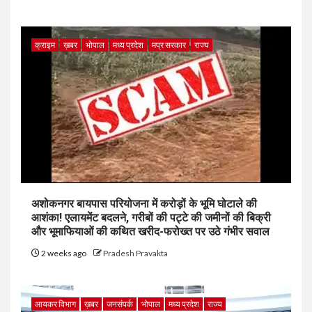
क्राइम
ख़बर
भोपाल
मध्य प्रदेश
मप्र सरकार
राज्य
अशोकनगर बायपास परियोजना में करोड़ों के भूमि घोटाले की
आशंका! एलायमेंट बदलने, गरीबों की पट्टे की जमीनों की बिक्री
और भूमाफियाओं की कथित खरीद-फरोख्त पर उठे गंभीर सवाल
2 weeks ago
Pradesh Pravakta
आयकर विभाग
ख़बर
जनसंपर्क
भोपाल
मध्य प्रदेश
राज्य