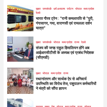
ख़बर
जनसंपर्क
धर्म अध्यात्म
पर्यटन
भोपाल
मध्य प्रदेश
रेलवे
भारत गौरव ट्रेन : “रानी कमलापति से “पुरी,
गंगासागर, गया, वाराणसी एवं रामलला दर्शन
यात्रा”
ख़बर
जनसंपर्क
भोपाल
मध्य प्रदेश
राज्य
रेलवे
संजय की जगह राहुल हिमालियन होंगे अब
आईआरसीटीसी के अध्यक्ष एवं प्रबंध निदेशक
(सीएमडी)
ख़बर
भोपाल
मध्य प्रदेश
राज्य
स्थानांतरण और सार्थक ऐप से अनिवार्य
उपस्थिति का विरोध तेज, पशुपालन कर्मचारियों
ने मंत्री को सौंपा ज्ञापन
क्राइम
ख़बर
देश
भोपाल
मध्य प्रदेश
राज्य
लोकल