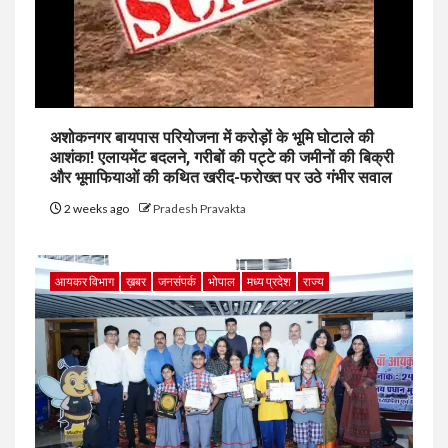
अशोकनगर बायपास परियोजना में करोड़ों के भूमि घोटाले की
आशंका! एलायमेंट बदलने, गरीबों की पट्टे की जमीनों की बिक्री
और भूमाफियाओं की कथित खरीद-फरोख्त पर उठे गंभीर सवाल
2 weeks ago
Pradesh Pravakta
आयकर विभाग
ख़बर
जनसंपर्क
भोपाल
मध्य प्रदेश
राज्य