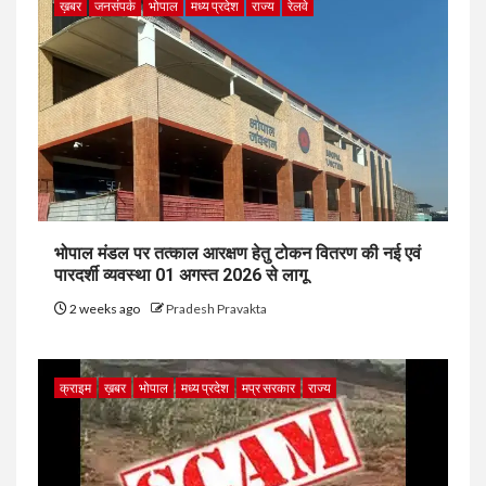
ख़बर
जनसंपर्क
भोपाल
मध्य प्रदेश
राज्य
रेलवे
भोपाल मंडल पर तत्काल आरक्षण हेतु टोकन वितरण की नई एवं
पारदर्शी व्यवस्था 01 अगस्त 2026 से लागू
2 weeks ago
Pradesh Pravakta
क्राइम
ख़बर
भोपाल
मध्य प्रदेश
मप्र सरकार
राज्य