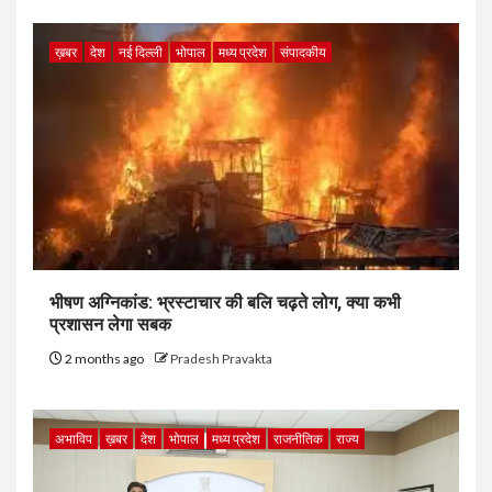
ख़बर
देश
नई दिल्ली
भोपाल
मध्य प्रदेश
संपादकीय
भीषण अग्निकांड: भ्रस्टाचार की बलि चढ़ते लोग, क्या कभी
प्रशासन लेगा सबक
2 months ago
Pradesh Pravakta
अभाविप
ख़बर
देश
भोपाल
मध्य प्रदेश
राजनीतिक
राज्य