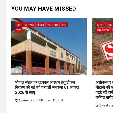
YOU MAY HAVE MISSED
ख़बर
जनसंपर्क
भोपाल
मध्य प्रदेश
राज्य
क्राइम
ख़बर
रेलवे
मप्र सरकार
भोपाल मंडल पर तत्काल आरक्षण हेतु टोकन
अशोकनगर बाय
वितरण की नई एवं पारदर्शी व्यवस्था 01 अगस्त
घोटाले की आ
2026 से लागू
पट्टे की जम
कथित खरीद-
2 weeks ago
Pradesh Pravakta
2 weeks a