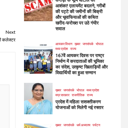
करोड़ों के भूमि घोटाले की
आशंका! एलायमेंट बदलने, गरीबों
की पट्टे की जमीनों की बिक्री
और भूमाफियाओं की कथित
खरीद-फरोख्त पर उठे गंभीर
सवाल
Next
टी कलेक्टर
आयकर विभाग
ख़बर
जनसंपर्क
भोपाल
मध्य प्रदेश
राज्य
167वें आयकर दिवस पर राष्ट्र
निर्माण में करदाताओं की भूमिका
का संदेश, उत्कृष्ट खिलाड़ियों और
विद्यार्थियों का हुआ सम्मान
ख़बर
जनसंपर्क
भोपाल
मध्य प्रदेश
मप्र सरकार
राजनीतिक
राज्य
प्रदेश में महिला सशक्तीकरण
योजनाओं को मिलेगी नई रफ्तार
ख़बर
जनसंपर्क
धर्म अध्यात्म
पर्यटन