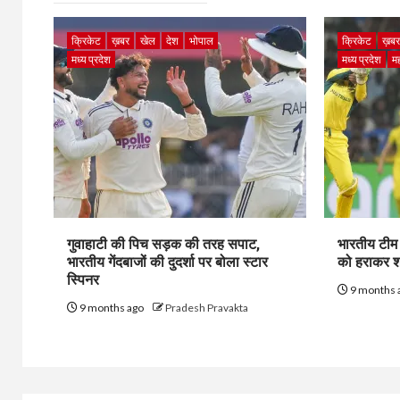
क्रिकेट
ख़बर
खेल
देश
भोपाल
क्रिकेट
ख़ब
मध्य प्रदेश
मध्य प्रदेश
मह
गुवाहाटी की पिच सड़क की तरह सपाट,
भारतीय टीम 
भारतीय गेंदबाजों की दुदर्शा पर बोला स्टार
को हराकर शा
स्पिनर
9 months 
9 months ago
Pradesh Pravakta