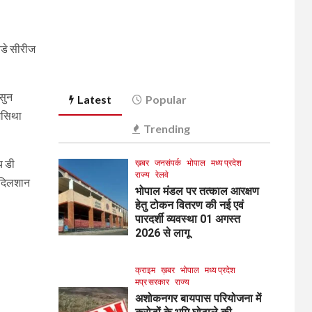
नडे सीरीज
ासुन
Latest
Popular
 असिथा
Trending
य डी
ख़बर
जनसंपर्क
भोपाल
मध्य प्रदेश
राज्य
रेलवे
, दिलशान
भोपाल मंडल पर तत्काल आरक्षण
हेतु टोकन वितरण की नई एवं
पारदर्शी व्यवस्था 01 अगस्त
2026 से लागू
क्राइम
ख़बर
भोपाल
मध्य प्रदेश
मप्र सरकार
राज्य
अशोकनगर बायपास परियोजना में