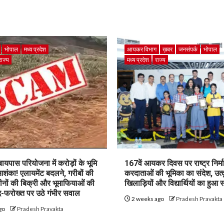
भोपाल
मध्य प्रदेश
आयकर विभाग
ख़बर
जनसंपर्क
भोपाल
राज्य
मध्य प्रदेश
राज्य
पास परियोजना में करोड़ों के भूमि
167वें आयकर दिवस पर राष्ट्र निर्माण
शंका! एलायमेंट बदलने, गरीबों की
करदाताओं की भूमिका का संदेश, उत्क
ीनों की बिक्री और भूमाफियाओं की
खिलाड़ियों और विद्यार्थियों का हुआ 
फरोख्त पर उठे गंभीर सवाल
2 weeks ago
Pradesh Pravakta
go
Pradesh Pravakta