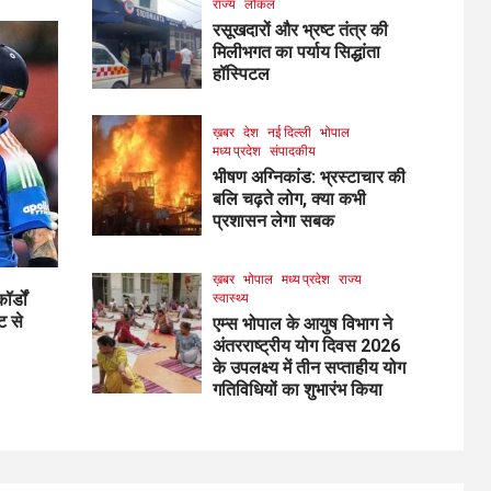
राज्य
लोकल
रसूखदारों और भ्रष्ट तंत्र की
मिलीभगत का पर्याय सिद्धांता
हॉस्पिटल
ख़बर
देश
नई दिल्ली
भोपाल
मध्य प्रदेश
संपादकीय
भीषण अग्निकांड: भ्रस्टाचार की
बलि चढ़ते लोग, क्या कभी
प्रशासन लेगा सबक
ख़बर
भोपाल
मध्य प्रदेश
राज्य
र्डों
स्वास्थ्य
ट से
एम्स भोपाल के आयुष विभाग ने
अंतरराष्ट्रीय योग दिवस 2026
के उपलक्ष्य में तीन सप्ताहीय योग
गतिविधियों का शुभारंभ किया