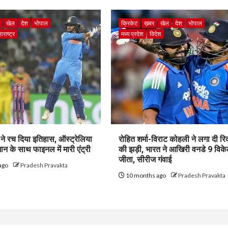
र
खेल
देश
भोपाल
क्रिकेट
ख़बर
खेल
देश
भोपाल
ाराष्ट्र
मध्य प्रदेश
विदेश
ने रच दिया इतिहास, ऑस्ट्रेलिया
रोहित शर्मा-विराट कोहली ने लगा दी रिकॉ
न के साथ फाइनल में मारी एंट्री
की झड़ी, भारत ने आखिरी वनडे 9 विके
जीता, सीरीज गंवाई
ago
Pradesh Pravakta
10 months ago
Pradesh Pravakta