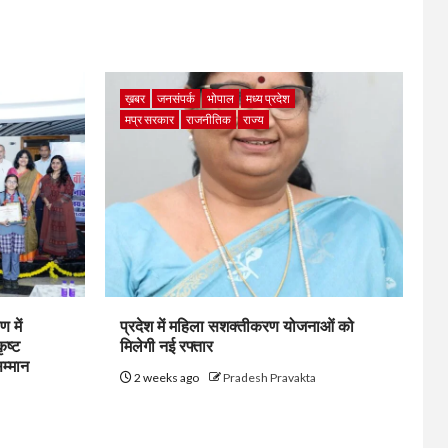
ख़बर
जनसंपर्क
भोपाल
मध्य प्रदेश
मप्र सरकार
राजनीतिक
राज्य
 में
प्रदेश में महिला सशक्तीकरण योजनाओं को
ृष्ट
मिलेगी नई रफ्तार
सम्मान
2 weeks ago
Pradesh Pravakta