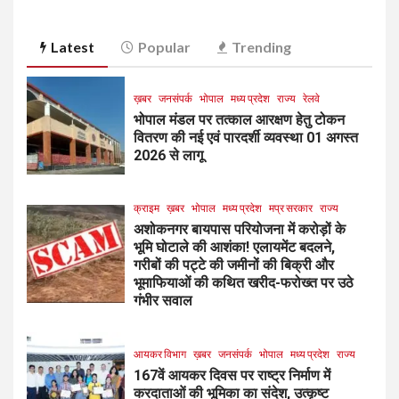
Latest
Popular
Trending
ख़बर
जनसंपर्क
भोपाल
मध्य प्रदेश
राज्य
रेलवे
भोपाल मंडल पर तत्काल आरक्षण हेतु टोकन
वितरण की नई एवं पारदर्शी व्यवस्था 01 अगस्त
2026 से लागू
क्राइम
ख़बर
भोपाल
मध्य प्रदेश
मप्र सरकार
राज्य
अशोकनगर बायपास परियोजना में करोड़ों के
भूमि घोटाले की आशंका! एलायमेंट बदलने,
गरीबों की पट्टे की जमीनों की बिक्री और
भूमाफियाओं की कथित खरीद-फरोख्त पर उठे
गंभीर सवाल
आयकर विभाग
ख़बर
जनसंपर्क
भोपाल
मध्य प्रदेश
राज्य
167वें आयकर दिवस पर राष्ट्र निर्माण में
करदाताओं की भूमिका का संदेश, उत्कृष्ट