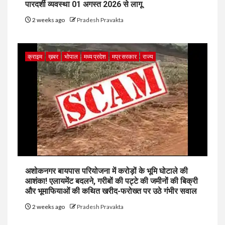
पारदर्शी व्यवस्था 01 अगस्त 2026 से लागू
2 weeks ago
Pradesh Pravakta
क्राइम
ख़बर
भोपाल
मध्य प्रदेश
मप्र सरकार
राज्य
अशोकनगर बायपास परियोजना में करोड़ों के भूमि घोटाले की
आशंका! एलायमेंट बदलने, गरीबों की पट्टे की जमीनों की बिक्री
और भूमाफियाओं की कथित खरीद-फरोख्त पर उठे गंभीर सवाल
2 weeks ago
Pradesh Pravakta