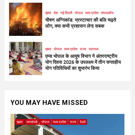
ख़बर
देश
नई दिल्ली
भोपाल
मध्य प्रदेश
संपादकीय
भीषण अग्निकांड: भ्रस्टाचार की बलि चढ़ते
लोग, क्या कभी प्रशासन लेगा सबक
ख़बर
भोपाल
मध्य प्रदेश
राज्य
स्वास्थ्य
एम्स भोपाल के आयुष विभाग ने अंतरराष्ट्रीय
योग दिवस 2026 के उपलक्ष्य में तीन सप्ताहीय
योग गतिविधियों का शुभारंभ किया
YOU MAY HAVE MISSED
ख़बर
जनसंपर्क
भोपाल
मध्य प्रदेश
राज्य
रेलवे