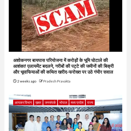
अशोकनगर बायपास परियोजना में करोड़ों के भूमि घोटाले की
आशंका! एलायमेंट बदलने, गरीबों की पट्टे की जमीनों की बिक्री
और भूमाफियाओं की कथित खरीद-फरोख्त पर उठे गंभीर सवाल
2 weeks ago
Pradesh Pravakta
आयकर विभाग
ख़बर
जनसंपर्क
भोपाल
मध्य प्रदेश
राज्य