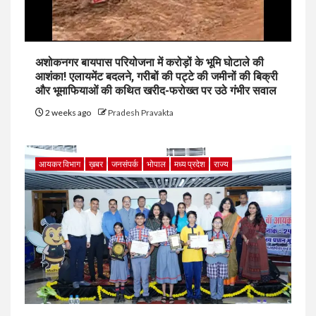
अशोकनगर बायपास परियोजना में करोड़ों के भूमि घोटाले की
आशंका! एलायमेंट बदलने, गरीबों की पट्टे की जमीनों की बिक्री
और भूमाफियाओं की कथित खरीद-फरोख्त पर उठे गंभीर सवाल
2 weeks ago
Pradesh Pravakta
आयकर विभाग
ख़बर
जनसंपर्क
भोपाल
मध्य प्रदेश
राज्य