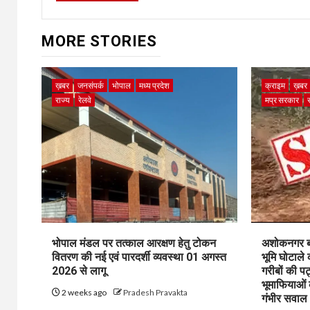
MORE STORIES
ख़बर
जनसंपर्क
भोपाल
मध्य प्रदेश
क्राइम
ख़बर
राज्य
रेलवे
मप्र सरकार
भोपाल मंडल पर तत्काल आरक्षण हेतु टोकन
अशोकनगर बाय
वितरण की नई एवं पारदर्शी व्यवस्था 01 अगस्त
भूमि घोटाले
2026 से लागू
गरीबों की प
भूमाफियाओं
2 weeks ago
Pradesh Pravakta
गंभीर सवाल