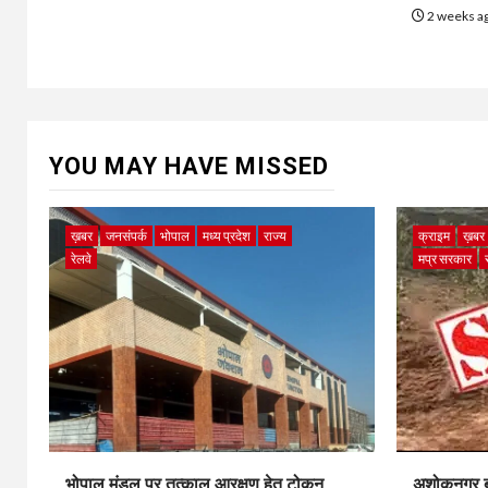
2 weeks a
YOU MAY HAVE MISSED
ख़बर
जनसंपर्क
भोपाल
मध्य प्रदेश
राज्य
क्राइम
ख़बर
रेलवे
मप्र सरकार
भोपाल मंडल पर तत्काल आरक्षण हेतु टोकन
अशोकनगर बाय