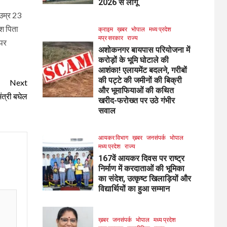
2026 से लागू
 उम्र 23
ेश पिता
क्राइम
ख़बर
भोपाल
मध्य प्रदेश
मप्र सरकार
राज्य
 पर
अशोकनगर बायपास परियोजना में
करोड़ों के भूमि घोटाले की
आशंका! एलायमेंट बदलने, गरीबों
की पट्टे की जमीनों की बिक्री
Next
और भूमाफियाओं की कथित
ंत्री बघेल
खरीद-फरोख्त पर उठे गंभीर
सवाल
आयकर विभाग
ख़बर
जनसंपर्क
भोपाल
मध्य प्रदेश
राज्य
167वें आयकर दिवस पर राष्ट्र
निर्माण में करदाताओं की भूमिका
का संदेश, उत्कृष्ट खिलाड़ियों और
विद्यार्थियों का हुआ सम्मान
ख़बर
जनसंपर्क
भोपाल
मध्य प्रदेश