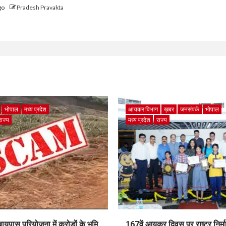
go
Pradesh Pravakta
भोपाल
मध्य प्रदेश
आयकर विभाग
ख़बर
जनसंपर्क
भोपाल
राज्य
मध्य प्रदेश
राज्य
पास परियोजना में करोड़ों के भूमि
167वें आयकर दिवस पर राष्ट्र निर्माण