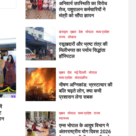
अनिवार्य उपस्थिति का विरोध
तेज, पशुपालन कर्मचारियों ने
मंत्री को सौंपा ज्ञापन
क्राइम
ख़बर
देश
भोपाल
मध्य प्रदेश
राज्य
लोकल
रसूखदारों और भ्रष्ट तंत्र की
मिलीभगत का पर्याय सिद्धांता
हॉस्पिटल
ख़बर
देश
नई दिल्ली
भोपाल
मध्य प्रदेश
संपादकीय
भीषण अग्निकांड: भ्रस्टाचार की
बलि चढ़ते लोग, क्या कभी
प्रशासन लेगा सबक
ें
ट
ख़बर
भोपाल
मध्य प्रदेश
राज्य
मान
स्वास्थ्य
एम्स भोपाल के आयुष विभाग ने
अंतरराष्ट्रीय योग दिवस 2026