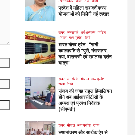
मप्र सरकार
राजनीतिक
राज्य
प्रदेश में महिला सशक्तीकरण
योजनाओं को मिलेगी नई रफ्तार
ख़बर
जनसंपर्क
धर्म अध्यात्म
पर्यटन
भोपाल
मध्य प्रदेश
रेलवे
भारत गौरव ट्रेन : “रानी
कमलापति से “पुरी, गंगासागर,
गया, वाराणसी एवं रामलला दर्शन
यात्रा”
ख़बर
जनसंपर्क
भोपाल
मध्य प्रदेश
राज्य
रेलवे
संजय की जगह राहुल हिमालियन
होंगे अब आईआरसीटीसी के
अध्यक्ष एवं प्रबंध निदेशक
(सीएमडी)
ख़बर
भोपाल
मध्य प्रदेश
राज्य
स्थानांतरण और सार्थक ऐप से