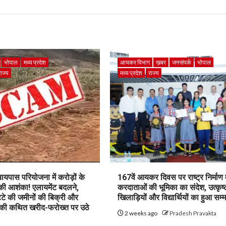
भोपाल
मध्य प्रदेश
आयकर विभाग
ख़बर
जनसंपर्क
भोपाल
राज्य
मध्य प्रदेश
राज्य
पास परियोजना में करोड़ों के
167वें आयकर दिवस पर राष्ट्र निर्माण म
 की आशंका! एलायमेंट बदलने,
करदाताओं की भूमिका का संदेश, उत्कृष्
ट्टे की जमीनों की बिक्री और
खिलाड़ियों और विद्यार्थियों का हुआ सम्
 की कथित खरीद-फरोख्त पर उठे
2 weeks ago
Pradesh Pravakta