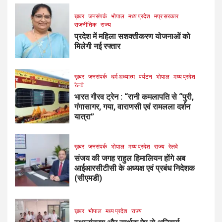
ख़बर
जनसंपर्क
भोपाल
मध्य प्रदेश
मप्र सरकार
राजनीतिक
राज्य
प्रदेश में महिला सशक्तीकरण योजनाओं को
मिलेगी नई रफ्तार
ख़बर
जनसंपर्क
धर्म अध्यात्म
पर्यटन
भोपाल
मध्य प्रदेश
रेलवे
भारत गौरव ट्रेन : “रानी कमलापति से “पुरी,
गंगासागर, गया, वाराणसी एवं रामलला दर्शन
यात्रा”
ख़बर
जनसंपर्क
भोपाल
मध्य प्रदेश
राज्य
रेलवे
संजय की जगह राहुल हिमालियन होंगे अब
आईआरसीटीसी के अध्यक्ष एवं प्रबंध निदेशक
(सीएमडी)
ख़बर
भोपाल
मध्य प्रदेश
राज्य