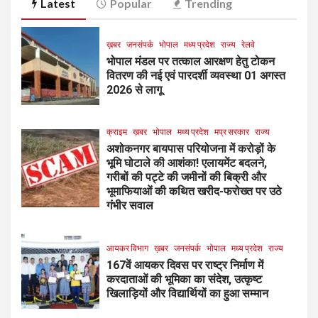
Latest
Popular
Trending
ख़बर
जनसंपर्क
भोपाल
मध्य प्रदेश
राज्य
रेलवे
भोपाल मंडल पर तत्काल आरक्षण हेतु टोकन
वितरण की नई एवं पारदर्शी व्यवस्था 01 अगस्त
2026 से लागू
क्राइम
ख़बर
भोपाल
मध्य प्रदेश
मप्र सरकार
राज्य
अशोकनगर बायपास परियोजना में करोड़ों के
भूमि घोटाले की आशंका! एलायमेंट बदलने,
गरीबों की पट्टे की जमीनों की बिक्री और
भूमाफियाओं की कथित खरीद-फरोख्त पर उठे
गंभीर सवाल
आयकर विभाग
ख़बर
जनसंपर्क
भोपाल
मध्य प्रदेश
राज्य
167वें आयकर दिवस पर राष्ट्र निर्माण में
करदाताओं की भूमिका का संदेश, उत्कृष्ट
खिलाड़ियों और विद्यार्थियों का हुआ सम्मान