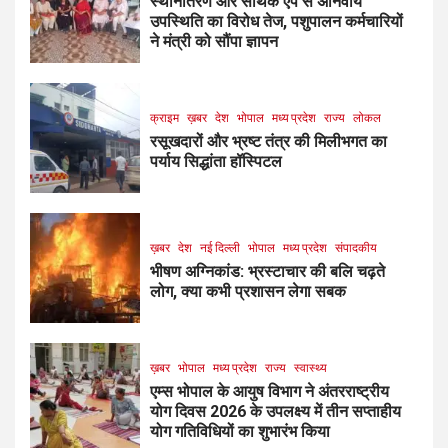
स्थानांतरण और सार्थक ऐप से अनिवार्य
उपस्थिति का विरोध तेज, पशुपालन कर्मचारियों
ने मंत्री को सौंपा ज्ञापन
क्राइम
ख़बर
देश
भोपाल
मध्य प्रदेश
राज्य
लोकल
रसूखदारों और भ्रष्ट तंत्र की मिलीभगत का
पर्याय सिद्धांता हॉस्पिटल
ख़बर
देश
नई दिल्ली
भोपाल
मध्य प्रदेश
संपादकीय
भीषण अग्निकांड: भ्रस्टाचार की बलि चढ़ते
लोग, क्या कभी प्रशासन लेगा सबक
ख़बर
भोपाल
मध्य प्रदेश
राज्य
स्वास्थ्य
एम्स भोपाल के आयुष विभाग ने अंतरराष्ट्रीय
योग दिवस 2026 के उपलक्ष्य में तीन सप्ताहीय
योग गतिविधियों का शुभारंभ किया