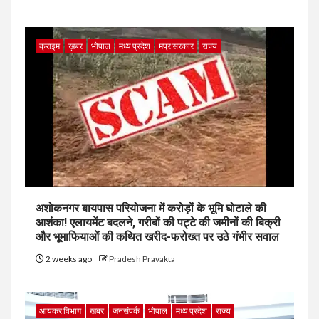
क्राइम
ख़बर
भोपाल
मध्य प्रदेश
मप्र सरकार
राज्य
अशोकनगर बायपास परियोजना में करोड़ों के भूमि घोटाले की
आशंका! एलायमेंट बदलने, गरीबों की पट्टे की जमीनों की बिक्री
और भूमाफियाओं की कथित खरीद-फरोख्त पर उठे गंभीर सवाल
2 weeks ago
Pradesh Pravakta
आयकर विभाग
ख़बर
जनसंपर्क
भोपाल
मध्य प्रदेश
राज्य