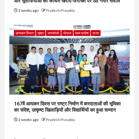
और भूमाफियाओं की कथित खरीद-फरोख्त पर उठे गंभीर सवाल
2 weeks ago
Pradesh Pravakta
आयकर विभाग
ख़बर
जनसंपर्क
भोपाल
मध्य प्रदेश
राज्य
167वें आयकर दिवस पर राष्ट्र निर्माण में करदाताओं की भूमिका
का संदेश, उत्कृष्ट खिलाड़ियों और विद्यार्थियों का हुआ सम्मान
2 weeks ago
Pradesh Pravakta