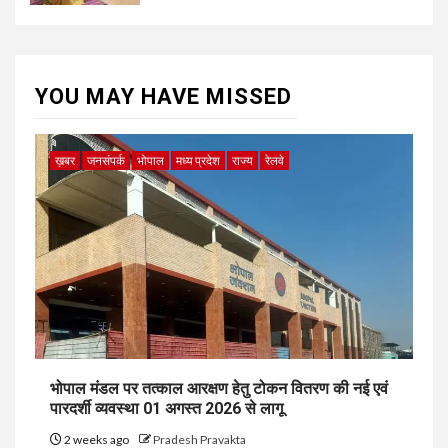
YOU MAY HAVE MISSED
ख़बर
जनसंपर्क
भोपाल
मध्य प्रदेश
राज्य
रेलवे
भोपाल मंडल पर तत्काल आरक्षण हेतु टोकन वितरण की नई एवं
पारदर्शी व्यवस्था 01 अगस्त 2026 से लागू
2 weeks ago
Pradesh Pravakta