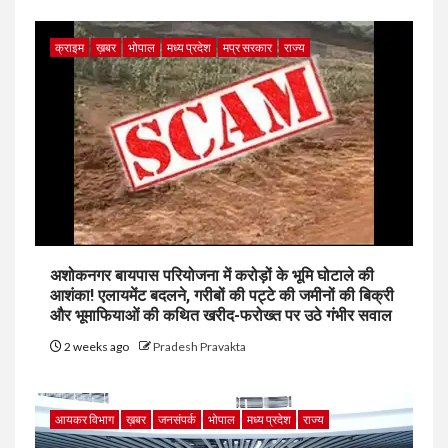
क्राइम
ख़बर
भोपाल
मध्य प्रदेश
मप्र सरकार
राज्य
अशोकनगर बायपास परियोजना में करोड़ों के भूमि घोटाले की
आशंका! एलायमेंट बदलने, गरीबों की पट्टे की जमीनों की बिक्री
और भूमाफियाओं की कथित खरीद-फरोख्त पर उठे गंभीर सवाल
2 weeks ago
Pradesh Pravakta
आयकर विभाग
ख़बर
जनसंपर्क
भोपाल
मध्य प्रदेश
राज्य