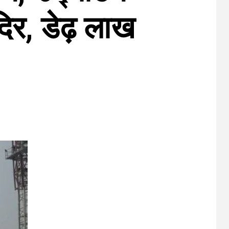
दिर, डेढ़ लाख