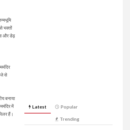
जन्मभूमि
े भक्तों
ा और डेढ़
ाममंदिर
जे से
ोणीय बनाया
मंदिर में
Latest
Popular
पिलर हैं।
Trending