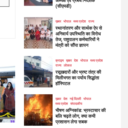
अध्यक्ष एवं प्रबंध निदेशक
(सीएमडी)
ख़बर
भोपाल
मध्य प्रदेश
राज्य
स्थानांतरण और सार्थक ऐप से
अनिवार्य उपस्थिति का विरोध
तेज, पशुपालन कर्मचारियों ने
मंत्री को सौंपा ज्ञापन
क्राइम
ख़बर
देश
भोपाल
मध्य प्रदेश
राज्य
लोकल
रसूखदारों और भ्रष्ट तंत्र की
मिलीभगत का पर्याय सिद्धांता
हॉस्पिटल
ख़बर
देश
नई दिल्ली
भोपाल
मध्य प्रदेश
संपादकीय
भीषण अग्निकांड: भ्रस्टाचार की
बलि चढ़ते लोग, क्या कभी
प्रशासन लेगा सबक