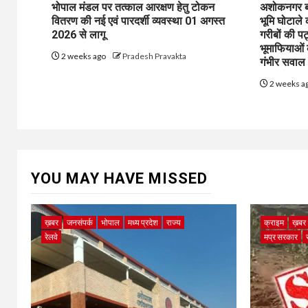
भोपाल मंडल पर तत्काल आरक्षण हेतु टोकन
अशोकनगर बाय
वितरण की नई एवं पारदर्शी व्यवस्था 01 अगस्त
भूमि घोटाले
2026 से लागू
गरीबों की प
भूमाफियाओं
2 weeks ago
Pradesh Pravakta
गंभीर सवाल
2 weeks a
YOU MAY HAVE MISSED
ख़बर
जनसंपर्क
भोपाल
मध्य प्रदेश
राज्य
क्राइम
ख़बर
रेलवे
मप्र सरकार