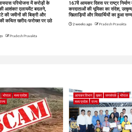
पास परियोजना में करोड़ों के
167वें आयकर दिवस पर राष्ट्र निर्माण म
 की आशंका! एलायमेंट बदलने,
करदाताओं की भूमिका का संदेश, उत्कृष्
ट्टे की जमीनों की बिक्री और
खिलाड़ियों और विद्यार्थियों का हुआ सम्
 की कथित खरीद-फरोख्त पर उठे
2 weeks ago
Pradesh Pravakta
go
Pradesh Pravakta
भोपाल
मध्य प्रदेश
आयकर विभाग
ख़बर
जनसंपर्क
भोपाल
राज्य
मध्य प्रदेश
राज्य