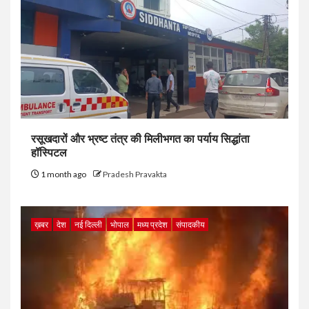
रसूखदारों और भ्रष्ट तंत्र की मिलीभगत का पर्याय सिद्धांता
हॉस्पिटल
1 month ago
Pradesh Pravakta
ख़बर
देश
नई दिल्ली
भोपाल
मध्य प्रदेश
संपादकीय