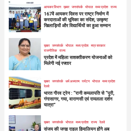
आयकर विभाग
ख़बर
जनसंपर्क
भोपाल
मध्य प्रदेश
राज्य
167वें आयकर दिवस पर राष्ट्र निर्माण में
करदाताओं की भूमिका का संदेश, उत्कृष्ट
खिलाड़ियों और विद्यार्थियों का हुआ सम्मान
ख़बर
जनसंपर्क
भोपाल
मध्य प्रदेश
मप्र सरकार
राजनीतिक
राज्य
प्रदेश में महिला सशक्तीकरण योजनाओं को
मिलेगी नई रफ्तार
ख़बर
जनसंपर्क
धर्म अध्यात्म
पर्यटन
भोपाल
मध्य प्रदेश
रेलवे
भारत गौरव ट्रेन : “रानी कमलापति से “पुरी,
गंगासागर, गया, वाराणसी एवं रामलला दर्शन
यात्रा”
ख़बर
जनसंपर्क
भोपाल
मध्य प्रदेश
राज्य
रेलवे
संजय की जगह राहुल हिमालियन होंगे अब