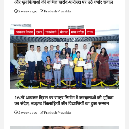
और भूमाफियाओं की कथित खरीद-फरोख्त पर उठे गंभीर सवाल
2 weeks ago
Pradesh Pravakta
आयकर विभाग
ख़बर
जनसंपर्क
भोपाल
मध्य प्रदेश
राज्य
167वें आयकर दिवस पर राष्ट्र निर्माण में करदाताओं की भूमिका
का संदेश, उत्कृष्ट खिलाड़ियों और विद्यार्थियों का हुआ सम्मान
2 weeks ago
Pradesh Pravakta