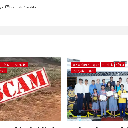
go
Pradesh Pravakta
भोपाल
मध्य प्रदेश
आयकर विभाग
ख़बर
जनसंपर्क
भोपाल
राज्य
मध्य प्रदेश
राज्य