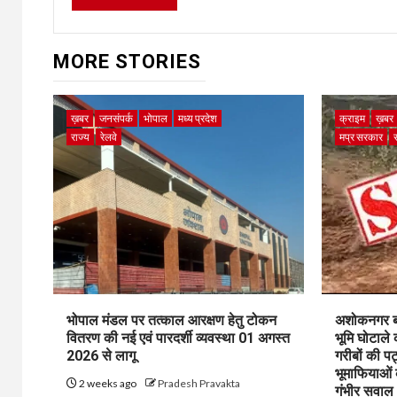
MORE STORIES
ख़बर
जनसंपर्क
भोपाल
मध्य प्रदेश
क्राइम
ख़बर
राज्य
रेलवे
मप्र सरकार
भोपाल मंडल पर तत्काल आरक्षण हेतु टोकन
अशोकनगर बाय
वितरण की नई एवं पारदर्शी व्यवस्था 01 अगस्त
भूमि घोटाले
2026 से लागू
गरीबों की प
भूमाफियाओं
2 weeks ago
Pradesh Pravakta
गंभीर सवाल