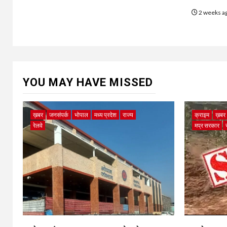
2 weeks a
YOU MAY HAVE MISSED
ख़बर
जनसंपर्क
भोपाल
मध्य प्रदेश
राज्य
क्राइम
ख़बर
रेलवे
मप्र सरकार