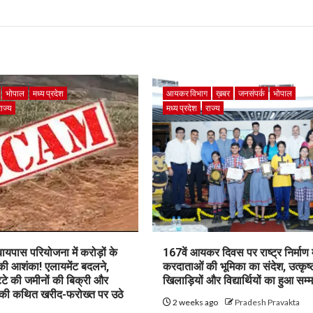
भोपाल
मध्य प्रदेश
आयकर विभाग
ख़बर
जनसंपर्क
भोपाल
राज्य
मध्य प्रदेश
राज्य
पास परियोजना में करोड़ों के
167वें आयकर दिवस पर राष्ट्र निर्माण म
 की आशंका! एलायमेंट बदलने,
करदाताओं की भूमिका का संदेश, उत्कृष्
ट्टे की जमीनों की बिक्री और
खिलाड़ियों और विद्यार्थियों का हुआ सम्
 की कथित खरीद-फरोख्त पर उठे
2 weeks ago
Pradesh Pravakta