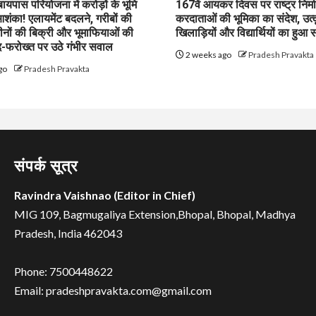
पास परियोजना में करोड़ों के भूमि
167वें आयकर दिवस पर राष्ट्र निर्माण
शंका! एलायमेंट बदलने, गरीबों की
करदाताओं की भूमिका का संदेश, उत्क
ीनों की बिक्री और भूमाफियाओं की
खिलाड़ियों और विद्यार्थियों का हुआ 
फरोख्त पर उठे गंभीर सवाल
2 weeks ago
Pradesh Pravakta
go
Pradesh Pravakta
संपर्क सूत्र
Ravindra Vaishnao (Editor in Chief)
MIG 109, Bagmugaliya Extension,Bhopal, Bhopal, Madhya
Pradesh, India 462043
Phone: 7500448622
Email: pradeshpravakta.com@gmail.com