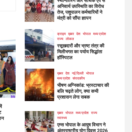
स्थानांतरण और सार्थक ऐप से
अनिवार्य उपस्थिति का विरोध
तेज, पशुपालन कर्मचारियों ने
मंत्री को सौंपा ज्ञापन
क्राइम
ख़बर
देश
भोपाल
मध्य प्रदेश
राज्य
लोकल
रसूखदारों और भ्रष्ट तंत्र की
मिलीभगत का पर्याय सिद्धांता
हॉस्पिटल
ख़बर
देश
नई दिल्ली
भोपाल
मध्य प्रदेश
संपादकीय
भीषण अग्निकांड: भ्रस्टाचार की
बलि चढ़ते लोग, क्या कभी
प्रशासन लेगा सबक
ें
ट
ख़बर
भोपाल
मध्य प्रदेश
राज्य
मान
स्वास्थ्य
एम्स भोपाल के आयुष विभाग ने
अंतरराष्ट्रीय योग दिवस 2026