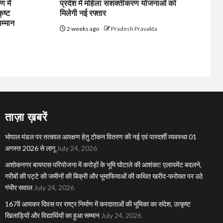
 में
प्रदेश में महिला सशक्तीकरण योजनाओं को
ृष्ट
मिलेगी नई रफ्तार
सम्मान
2 weeks ago
Pradesh Pravakta
ताज़ा ख़बरें
भोपाल मंडल पर तत्काल आरक्षण हेतु टोकन वितरण की नई एवं पारदर्शी व्यवस्था 01
अगस्त 2026 से लागू
July 24, 2026
अशोकनगर बायपास परियोजना में करोड़ों के भूमि घोटाले की आशंका! एलायमेंट बदलने,
गरीबों की पट्टे की जमीनों की बिक्री और भूमाफियाओं की कथित खरीद-फरोख्त पर उठे
गंभीर सवाल
July 24, 2026
167वें आयकर दिवस पर राष्ट्र निर्माण में करदाताओं की भूमिका का संदेश, उत्कृष्ट
खिलाड़ियों और विद्यार्थियों का हुआ सम्मान
July 24, 2026