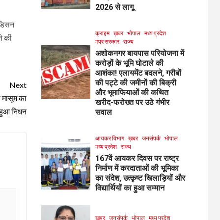
2026 से लागू
ेडिसन
क्राइम
ख़बर
भोपाल
मध्य प्रदेश
ने की
मप्र सरकार
राज्य
अशोकनगर बायपास परियोजना में
करोड़ों के भूमि घोटाले की
आशंका! एलायमेंट बदलने, गरीबों
की पट्टे की जमीनों की बिक्री
Next
और भूमाफियाओं की कथित
ी मासूम का
खरीद-फरोख्त पर उठे गंभीर
हुआ निधन
सवाल
आयकर विभाग
ख़बर
जनसंपर्क
भोपाल
मध्य प्रदेश
राज्य
167वें आयकर दिवस पर राष्ट्र
निर्माण में करदाताओं की भूमिका
का संदेश, उत्कृष्ट खिलाड़ियों और
विद्यार्थियों का हुआ सम्मान
ख़बर
जनसंपर्क
भोपाल
मध्य प्रदेश