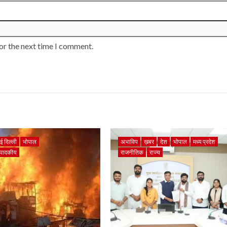
or the next time I comment.
ई दिल्ली
भोपाल
अभाविप
ख़बर
देश
भोपाल
मध्य प्रदेश
ंपादकीय
राजनीतिक
राज्य