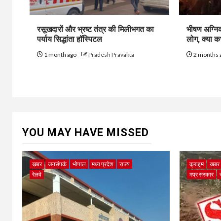
रसूखदारों और भ्रष्ट तंत्र की मिलीभगत का
भीषण अग्निक
पर्याय सिद्धांता हॉस्पिटल
लोग, क्या 
1 month ago
Pradesh Pravakta
2 months 
YOU MAY HAVE MISSED
ख़बर
जनसंपर्क
भोपाल
मध्य प्रदेश
राज्य
क्राइम
ख़बर
रेलवे
मप्र सरकार