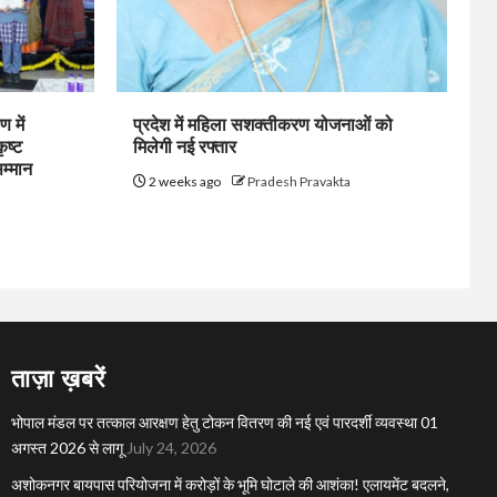
 में
प्रदेश में महिला सशक्तीकरण योजनाओं को
ृष्ट
मिलेगी नई रफ्तार
सम्मान
2 weeks ago
Pradesh Pravakta
ताज़ा ख़बरें
भोपाल मंडल पर तत्काल आरक्षण हेतु टोकन वितरण की नई एवं पारदर्शी व्यवस्था 01
अगस्त 2026 से लागू
July 24, 2026
अशोकनगर बायपास परियोजना में करोड़ों के भूमि घोटाले की आशंका! एलायमेंट बदलने,