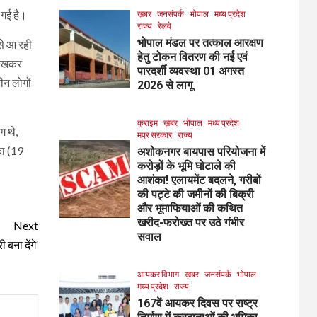
 गई है।
ख़बर
जनसंपर्क
भोपाल
मध्य प्रदेश
राज्य
रेलवे
भोपाल मंडल पर तत्काल आरक्षण
 से आ रही
हेतु टोकन वितरण की नई एवं
 देखकर
पारदर्शी व्यवस्था 01 अगस्त
ीन लोगों
2026 से लागू
क्राइम
ख़बर
भोपाल
मध्य प्रदेश
ग थे,
मप्र सरकार
राज्य
का (19
अशोकनगर बायपास परियोजना में
करोड़ों के भूमि घोटाले की
आशंका! एलायमेंट बदलने, गरीबों
की पट्टे की जमीनों की बिक्री
और भूमाफियाओं की कथित
खरीद-फरोख्त पर उठे गंभीर
Next
सवाल
बना देंगे’
आयकर विभाग
ख़बर
जनसंपर्क
भोपाल
मध्य प्रदेश
राज्य
167वें आयकर दिवस पर राष्ट्र