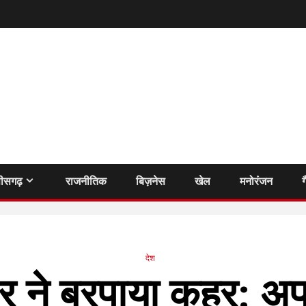
तीसगढ़
राजनीतिक
बिज़नेस
खेल
मनोरंजन
ग
देश
ार ने बरपाया कहर: अप