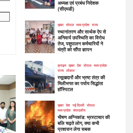
अध्यक्ष एवं प्रबंध निदेशक
(सीएमडी)
ख़बर
भोपाल
मध्य प्रदेश
राज्य
स्थानांतरण और सार्थक ऐप से
अनिवार्य उपस्थिति का विरोध
तेज, पशुपालन कर्मचारियों ने
मंत्री को सौंपा ज्ञापन
क्राइम
ख़बर
देश
भोपाल
मध्य प्रदेश
राज्य
लोकल
रसूखदारों और भ्रष्ट तंत्र की
मिलीभगत का पर्याय सिद्धांता
हॉस्पिटल
ख़बर
देश
नई दिल्ली
भोपाल
मध्य प्रदेश
संपादकीय
भीषण अग्निकांड: भ्रस्टाचार की
बलि चढ़ते लोग, क्या कभी
प्रशासन लेगा सबक