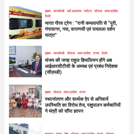
ख़बर
जनसंपर्क
धर्म अध्यात्म
पर्यटन
भोपाल
मध्य प्रदेश
रेलवे
भारत गौरव ट्रेन : “रानी कमलापति से “पुरी,
गंगासागर, गया, वाराणसी एवं रामलला दर्शन
यात्रा”
ख़बर
जनसंपर्क
भोपाल
मध्य प्रदेश
राज्य
रेलवे
संजय की जगह राहुल हिमालियन होंगे अब
आईआरसीटीसी के अध्यक्ष एवं प्रबंध निदेशक
(सीएमडी)
ख़बर
भोपाल
मध्य प्रदेश
राज्य
स्थानांतरण और सार्थक ऐप से अनिवार्य
उपस्थिति का विरोध तेज, पशुपालन कर्मचारियों
ने मंत्री को सौंपा ज्ञापन
क्राइम
ख़बर
देश
भोपाल
मध्य प्रदेश
राज्य
लोकल