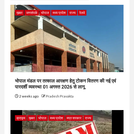
ख़बर
जनसंपर्क
भोपाल
मध्य प्रदेश
राज्य
रेलवे
भोपाल मंडल पर तत्काल आरक्षण हेतु टोकन वितरण की नई एवं
पारदर्शी व्यवस्था 01 अगस्त 2026 से लागू
2 weeks ago
Pradesh Pravakta
क्राइम
ख़बर
भोपाल
मध्य प्रदेश
मप्र सरकार
राज्य