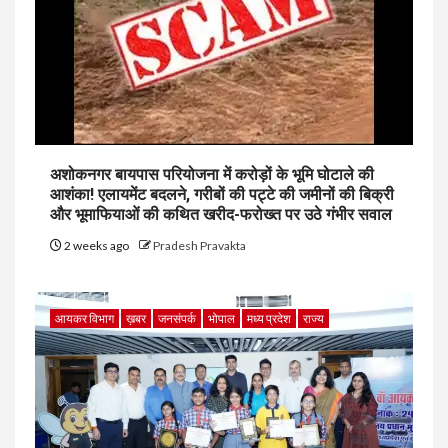
अशोकनगर बायपास परियोजना में करोड़ों के भूमि घोटाले की
आशंका! एलायमेंट बदलने, गरीबों की पट्टे की जमीनों की बिक्री
और भूमाफियाओं की कथित खरीद-फरोख्त पर उठे गंभीर सवाल
2 weeks ago
Pradesh Pravakta
आयकर विभाग
ख़बर
जनसंपर्क
भोपाल
मध्य प्रदेश
राज्य