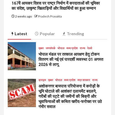
167वें आयकर दिवस पर राष्ट्र निर्माण में करदाताओं की भूमिका
का संदेश, उत्कृष्ट खिलाड़ियों और विद्यार्थियों का हुआ सम्मान
2 weeks ago
Pradesh Pravakta
Latest
Popular
Trending
ख़बर
जनसंपर्क
भोपाल
मध्य प्रदेश
राज्य
रेलवे
भोपाल मंडल पर तत्काल आरक्षण हेतु टोकन
वितरण की नई एवं पारदर्शी व्यवस्था 01 अगस्त
2026 से लागू
क्राइम
ख़बर
भोपाल
मध्य प्रदेश
मप्र सरकार
राज्य
अशोकनगर बायपास परियोजना में करोड़ों के
भूमि घोटाले की आशंका! एलायमेंट बदलने,
गरीबों की पट्टे की जमीनों की बिक्री और
भूमाफियाओं की कथित खरीद-फरोख्त पर उठे
गंभीर सवाल