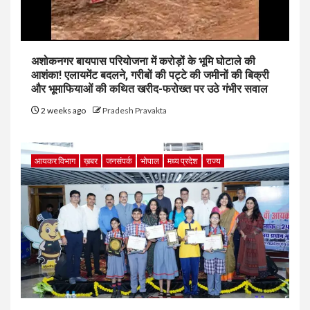
अशोकनगर बायपास परियोजना में करोड़ों के भूमि घोटाले की
आशंका! एलायमेंट बदलने, गरीबों की पट्टे की जमीनों की बिक्री
और भूमाफियाओं की कथित खरीद-फरोख्त पर उठे गंभीर सवाल
2 weeks ago
Pradesh Pravakta
आयकर विभाग
ख़बर
जनसंपर्क
भोपाल
मध्य प्रदेश
राज्य