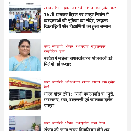
आयकर विभाग
ख़बर
जनसंपर्क
भोपाल
मध्य प्रदेश
राज्य
167वें आयकर दिवस पर राष्ट्र निर्माण में
करदाताओं की भूमिका का संदेश, उत्कृष्ट
खिलाड़ियों और विद्यार्थियों का हुआ सम्मान
ख़बर
जनसंपर्क
भोपाल
मध्य प्रदेश
मप्र सरकार
राजनीतिक
राज्य
प्रदेश में महिला सशक्तीकरण योजनाओं को
मिलेगी नई रफ्तार
ख़बर
जनसंपर्क
धर्म अध्यात्म
पर्यटन
भोपाल
मध्य प्रदेश
रेलवे
भारत गौरव ट्रेन : “रानी कमलापति से “पुरी,
गंगासागर, गया, वाराणसी एवं रामलला दर्शन
यात्रा”
ख़बर
जनसंपर्क
भोपाल
मध्य प्रदेश
राज्य
रेलवे
संजय की जगह राहुल हिमालियन होंगे अब