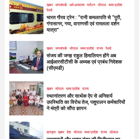
ख़बर
जनसंपर्क
धर्म अध्यात्म
पर्यटन
भोपाल
मध्य प्रदेश
रेलवे
भारत गौरव ट्रेन : “रानी कमलापति से “पुरी,
गंगासागर, गया, वाराणसी एवं रामलला दर्शन
यात्रा”
ख़बर
जनसंपर्क
भोपाल
मध्य प्रदेश
राज्य
रेलवे
संजय की जगह राहुल हिमालियन होंगे अब
आईआरसीटीसी के अध्यक्ष एवं प्रबंध निदेशक
(सीएमडी)
ख़बर
भोपाल
मध्य प्रदेश
राज्य
स्थानांतरण और सार्थक ऐप से अनिवार्य
उपस्थिति का विरोध तेज, पशुपालन कर्मचारियों
ने मंत्री को सौंपा ज्ञापन
क्राइम
ख़बर
देश
भोपाल
मध्य प्रदेश
राज्य
लोकल