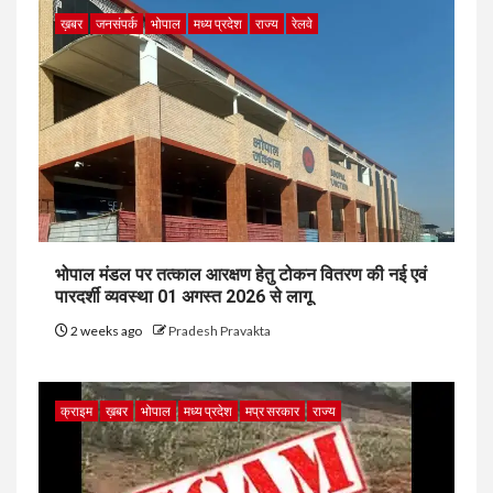
ख़बर
जनसंपर्क
भोपाल
मध्य प्रदेश
राज्य
रेलवे
भोपाल मंडल पर तत्काल आरक्षण हेतु टोकन वितरण की नई एवं
पारदर्शी व्यवस्था 01 अगस्त 2026 से लागू
2 weeks ago
Pradesh Pravakta
क्राइम
ख़बर
भोपाल
मध्य प्रदेश
मप्र सरकार
राज्य