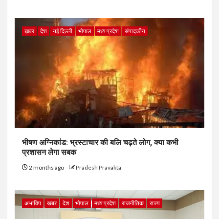
ख़बर
देश
नई दिल्ली
भोपाल
मध्य प्रदेश
संपादकीय
भीषण अग्निकांड: भ्रस्टाचार की बलि चढ़ते लोग, क्या कभी
प्रशासन लेगा सबक
2 months ago
Pradesh Pravakta
अभाविप
ख़बर
देश
भोपाल
मध्य प्रदेश
राजनीतिक
राज्य