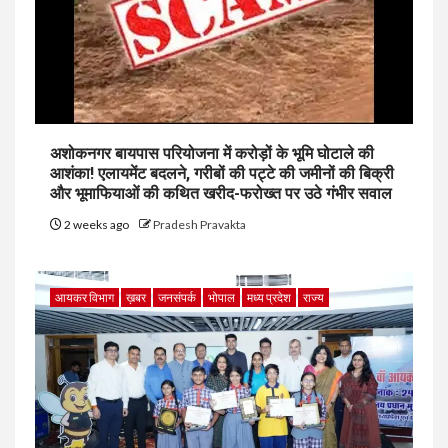
अशोकनगर बायपास परियोजना में करोड़ों के भूमि घोटाले की
आशंका! एलायमेंट बदलने, गरीबों की पट्टे की जमीनों की बिक्री
और भूमाफियाओं की कथित खरीद-फरोख्त पर उठे गंभीर सवाल
2 weeks ago
Pradesh Pravakta
आयकर विभाग
ख़बर
जनसंपर्क
भोपाल
मध्य प्रदेश
राज्य