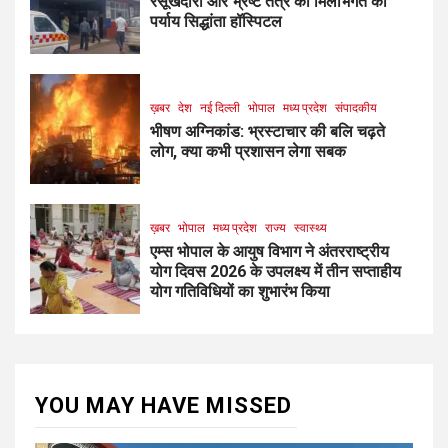
रसूखदारों और भ्रष्ट तंत्र की मिलीभगत का
पर्याय सिद्धांता हॉस्पिटल
ख़बर
देश
नई दिल्ली
भोपाल
मध्य प्रदेश
संपादकीय
भीषण अग्निकांड: भ्रस्टाचार की बलि चढ़ते
लोग, क्या कभी प्रशासन लेगा सबक
ख़बर
भोपाल
मध्य प्रदेश
राज्य
स्वास्थ्य
एम्स भोपाल के आयुष विभाग ने अंतरराष्ट्रीय
योग दिवस 2026 के उपलक्ष्य में तीन सप्ताहीय
योग गतिविधियों का शुभारंभ किया
YOU MAY HAVE MISSED