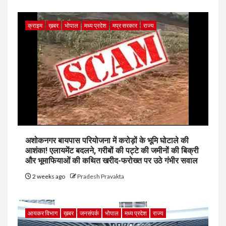
क्राइम
ख़बर
भोपाल
मध्य प्रदेश
मप्र सरकार
राज्य
अशोकनगर बायपास परियोजना में करोड़ों के भूमि घोटाले की
आशंका! एलायमेंट बदलने, गरीबों की पट्टे की जमीनों की बिक्री
और भूमाफियाओं की कथित खरीद-फरोख्त पर उठे गंभीर सवाल
2 weeks ago
Pradesh Pravakta
आयकर विभाग
ख़बर
जनसंपर्क
भोपाल
मध्य प्रदेश
राज्य