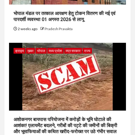
भोपाल मंडल पर तत्काल आरक्षण हेतु टोकन वितरण की नई एवं
पारदर्शी व्यवस्था 01 अगस्त 2026 से लागू
2 weeks ago
Pradesh Pravakta
क्राइम
ख़बर
भोपाल
मध्य प्रदेश
मप्र सरकार
राज्य
अशोकनगर बायपास परियोजना में करोड़ों के भूमि घोटाले की
आशंका! एलायमेंट बदलने, गरीबों की पट्टे की जमीनों की बिक्री
और भूमाफियाओं की कथित खरीद-फरोख्त पर उठे गंभीर सवाल