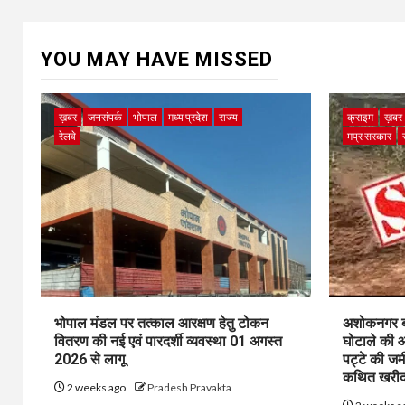
YOU MAY HAVE MISSED
ख़बर
जनसंपर्क
भोपाल
मध्य प्रदेश
राज्य
क्राइम
ख़बर
रेलवे
मप्र सरकार
भोपाल मंडल पर तत्काल आरक्षण हेतु टोकन
अशोकनगर बाय
वितरण की नई एवं पारदर्शी व्यवस्था 01 अगस्त
घोटाले की आ
2026 से लागू
पट्टे की जम
कथित खरीद-
2 weeks ago
Pradesh Pravakta