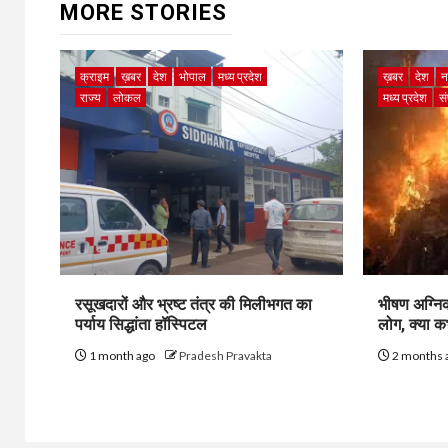
MORE STORIES
क्राइम
ख़बर
देश
भोपाल
मध्य प्रदेश
ख़बर
देश
न
राज्य
लोकल
मध्य प्रदेश
स
रसूखदारों और भ्रष्ट तंत्र की मिलीभगत का
भीषण अग्निक
पर्याय सिद्धांता हॉस्पिटल
लोग, क्या 
1 month ago
Pradesh Pravakta
2 months 