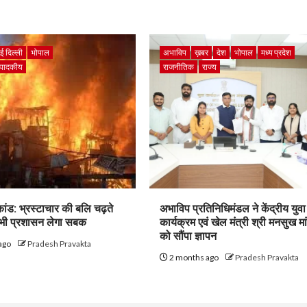
ई दिल्ली
भोपाल
अभाविप
ख़बर
देश
भोपाल
मध्य प्रदेश
ंपादकीय
राजनीतिक
राज्य
ांड: भ्रस्टाचार की बलि चढ़ते
अभाविप प्रतिनिधिमंडल ने केंद्रीय युवा
कभी प्रशासन लेगा सबक
कार्यक्रम एवं खेल मंत्री श्री मनसुख म
को सौंपा ज्ञापन
ago
Pradesh Pravakta
2 months ago
Pradesh Pravakta