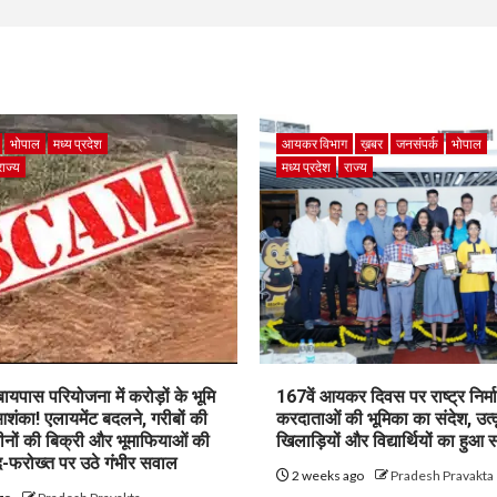
भोपाल
मध्य प्रदेश
आयकर विभाग
ख़बर
जनसंपर्क
भोपाल
राज्य
मध्य प्रदेश
राज्य
पास परियोजना में करोड़ों के भूमि
167वें आयकर दिवस पर राष्ट्र निर्माण
शंका! एलायमेंट बदलने, गरीबों की
करदाताओं की भूमिका का संदेश, उत्क
ीनों की बिक्री और भूमाफियाओं की
खिलाड़ियों और विद्यार्थियों का हुआ 
फरोख्त पर उठे गंभीर सवाल
2 weeks ago
Pradesh Pravakta