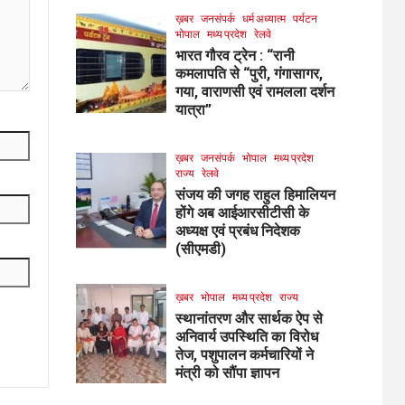
ख़बर
जनसंपर्क
धर्म अध्यात्म
पर्यटन
भोपाल
मध्य प्रदेश
रेलवे
भारत गौरव ट्रेन : “रानी
कमलापति से “पुरी, गंगासागर,
गया, वाराणसी एवं रामलला दर्शन
यात्रा”
ख़बर
जनसंपर्क
भोपाल
मध्य प्रदेश
राज्य
रेलवे
संजय की जगह राहुल हिमालियन
होंगे अब आईआरसीटीसी के
अध्यक्ष एवं प्रबंध निदेशक
(सीएमडी)
ख़बर
भोपाल
मध्य प्रदेश
राज्य
स्थानांतरण और सार्थक ऐप से
अनिवार्य उपस्थिति का विरोध
तेज, पशुपालन कर्मचारियों ने
मंत्री को सौंपा ज्ञापन