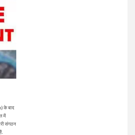
) के बाद
 में
चारी संगठन
ै.