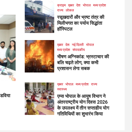
क्राइम
ख़बर
देश
भोपाल
मध्य प्रदेश
राज्य
लोकल
रसूखदारों और भ्रष्ट तंत्र की
मिलीभगत का पर्याय सिद्धांता
हॉस्पिटल
ख़बर
देश
नई दिल्ली
भोपाल
मध्य प्रदेश
संपादकीय
भीषण अग्निकांड: भ्रस्टाचार की
बलि चढ़ते लोग, क्या कभी
प्रशासन लेगा सबक
ख़बर
भोपाल
मध्य प्रदेश
राज्य
स्वास्थ्य
ांडविया
एम्स भोपाल के आयुष विभाग ने
अंतरराष्ट्रीय योग दिवस 2026
के उपलक्ष्य में तीन सप्ताहीय योग
गतिविधियों का शुभारंभ किया