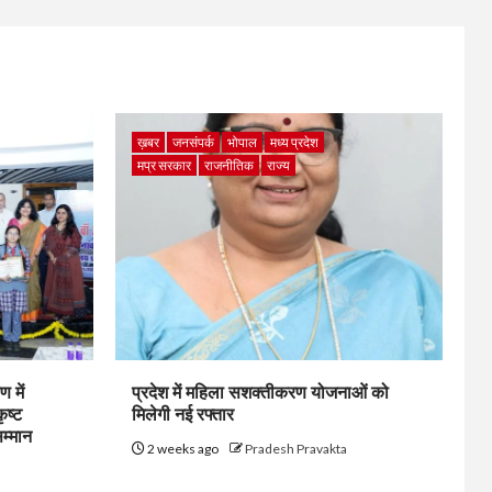
ख़बर
जनसंपर्क
भोपाल
मध्य प्रदेश
मप्र सरकार
राजनीतिक
राज्य
 में
प्रदेश में महिला सशक्तीकरण योजनाओं को
ृष्ट
मिलेगी नई रफ्तार
सम्मान
2 weeks ago
Pradesh Pravakta