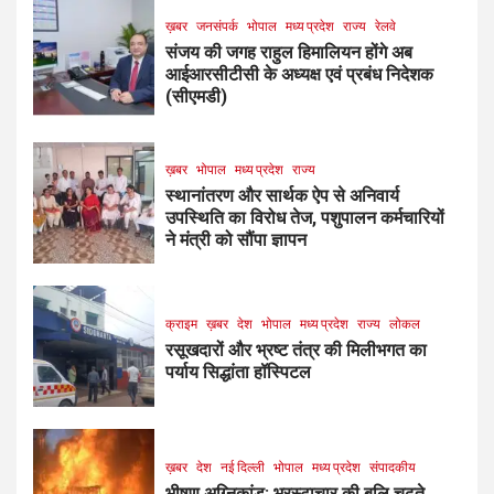
ख़बर
जनसंपर्क
भोपाल
मध्य प्रदेश
राज्य
रेलवे
संजय की जगह राहुल हिमालियन होंगे अब
आईआरसीटीसी के अध्यक्ष एवं प्रबंध निदेशक
(सीएमडी)
ख़बर
भोपाल
मध्य प्रदेश
राज्य
स्थानांतरण और सार्थक ऐप से अनिवार्य
उपस्थिति का विरोध तेज, पशुपालन कर्मचारियों
ने मंत्री को सौंपा ज्ञापन
क्राइम
ख़बर
देश
भोपाल
मध्य प्रदेश
राज्य
लोकल
रसूखदारों और भ्रष्ट तंत्र की मिलीभगत का
पर्याय सिद्धांता हॉस्पिटल
ख़बर
देश
नई दिल्ली
भोपाल
मध्य प्रदेश
संपादकीय
भीषण अग्निकांड: भ्रस्टाचार की बलि चढ़ते