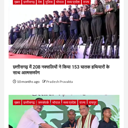
ख़बर
छत्तीसगढ़
देश
पुलिस
भोपाल
मध्य प्रदेश
राज्य
छत्तीसगढ़ में 208 नक्सलियों ने किया 153 घातक हथियारों के
साथ आत्मसमर्पण
10 months ago
Pradesh Pravakta
ख़बर
छत्तीसगढ़
जनसंपर्क
भोपाल
मध्य प्रदेश
राज्य
रायपुर