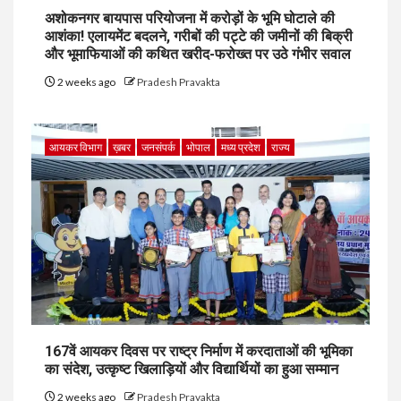
अशोकनगर बायपास परियोजना में करोड़ों के भूमि घोटाले की
आशंका! एलायमेंट बदलने, गरीबों की पट्टे की जमीनों की बिक्री
और भूमाफियाओं की कथित खरीद-फरोख्त पर उठे गंभीर सवाल
2 weeks ago
Pradesh Pravakta
आयकर विभाग
ख़बर
जनसंपर्क
भोपाल
मध्य प्रदेश
राज्य
167वें आयकर दिवस पर राष्ट्र निर्माण में करदाताओं की भूमिका
का संदेश, उत्कृष्ट खिलाड़ियों और विद्यार्थियों का हुआ सम्मान
2 weeks ago
Pradesh Pravakta