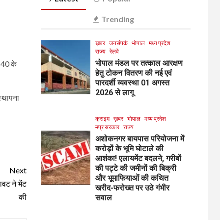
Trending
ख़बर
जनसंपर्क
भोपाल
मध्य प्रदेश
राज्य
रेलवे
भोपाल मंडल पर तत्काल आरक्षण
:40 के
हेतु टोकन वितरण की नई एवं
पारदर्शी व्यवस्था 01 अगस्त
2026 से लागू
स्थापना
क्राइम
ख़बर
भोपाल
मध्य प्रदेश
मप्र सरकार
राज्य
अशोकनगर बायपास परियोजना में
करोड़ों के भूमि घोटाले की
आशंका! एलायमेंट बदलने, गरीबों
की पट्टे की जमीनों की बिक्री
Next
और भूमाफियाओं की कथित
वट ने भेंट
खरीद-फरोख्त पर उठे गंभीर
की
सवाल