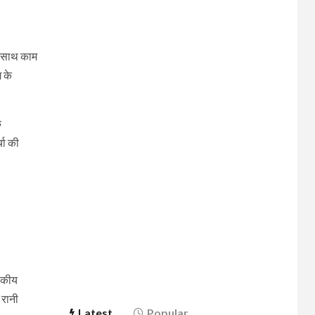
े साथ काम
ग के
े
चा की
ासकीय
 रानी
Latest
Popular