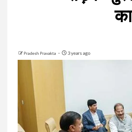
का
3 years ago
Pradesh Pravakta