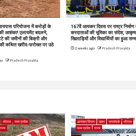
पास परियोजना में करोड़ों के
167वें आयकर दिवस पर राष्ट्र निर्माण म
 की आशंका! एलायमेंट बदलने,
करदाताओं की भूमिका का संदेश, उत्कृष्
ट्टे की जमीनों की बिक्री और
खिलाड़ियों और विद्यार्थियों का हुआ सम्
 की कथित खरीद-फरोख्त पर उठे
2 weeks ago
Pradesh Pravakta
go
Pradesh Pravakta
भोपाल
मध्य प्रदेश
आयकर विभाग
ख़बर
जनसंपर्क
भोपाल
राज्य
मध्य प्रदेश
राज्य