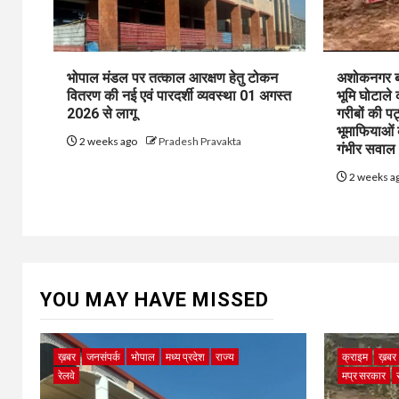
भोपाल मंडल पर तत्काल आरक्षण हेतु टोकन
अशोकनगर बाय
वितरण की नई एवं पारदर्शी व्यवस्था 01 अगस्त
भूमि घोटाले
2026 से लागू
गरीबों की प
भूमाफियाओं
2 weeks ago
Pradesh Pravakta
गंभीर सवाल
2 weeks a
YOU MAY HAVE MISSED
ख़बर
जनसंपर्क
भोपाल
मध्य प्रदेश
राज्य
क्राइम
ख़बर
रेलवे
मप्र सरकार