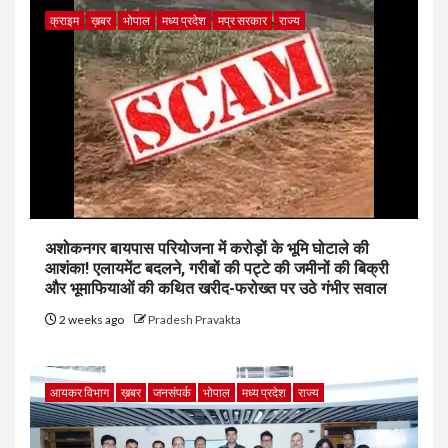
क्राइम
ख़बर
भोपाल
मध्य प्रदेश
मप्र सरकार
राज्य
अशोकनगर बायपास परियोजना में करोड़ों के भूमि घोटाले की
आशंका! एलायमेंट बदलने, गरीबों की पट्टे की जमीनों की बिक्री
और भूमाफियाओं की कथित खरीद-फरोख्त पर उठे गंभीर सवाल
2 weeks ago
Pradesh Pravakta
आयकर विभाग
ख़बर
जनसंपर्क
भोपाल
मध्य प्रदेश
राज्य