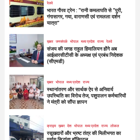
रेलवे
भारत गौरव ट्रेन : “रानी कमलापति से “पुरी,
गंगासागर, गया, वाराणसी एवं रामलला दर्शन
यात्रा”
ख़बर
जनसंपर्क
भोपाल
मध्य प्रदेश
राज्य
रेलवे
संजय की जगह राहुल हिमालियन होंगे अब
आईआरसीटीसी के अध्यक्ष एवं प्रबंध निदेशक
(सीएमडी)
ख़बर
भोपाल
मध्य प्रदेश
राज्य
स्थानांतरण और सार्थक ऐप से अनिवार्य
उपस्थिति का विरोध तेज, पशुपालन कर्मचारियों
ने मंत्री को सौंपा ज्ञापन
क्राइम
ख़बर
देश
भोपाल
मध्य प्रदेश
राज्य
लोकल
रसूखदारों और भ्रष्ट तंत्र की मिलीभगत का
पर्याय सिद्धांता हॉस्पिटल