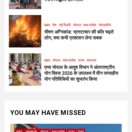
ख़बर
देश
नई दिल्ली
भोपाल
मध्य प्रदेश
संपादकीय
भीषण अग्निकांड: भ्रस्टाचार की बलि चढ़ते
लोग, क्या कभी प्रशासन लेगा सबक
ख़बर
भोपाल
मध्य प्रदेश
राज्य
स्वास्थ्य
एम्स भोपाल के आयुष विभाग ने अंतरराष्ट्रीय
योग दिवस 2026 के उपलक्ष्य में तीन सप्ताहीय
योग गतिविधियों का शुभारंभ किया
YOU MAY HAVE MISSED
ख़बर
जनसंपर्क
भोपाल
मध्य प्रदेश
राज्य
रेलवे