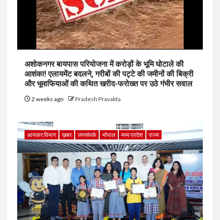
अशोकनगर बायपास परियोजना में करोड़ों के भूमि घोटाले की
आशंका! एलायमेंट बदलने, गरीबों की पट्टे की जमीनों की बिक्री
और भूमाफियाओं की कथित खरीद-फरोख्त पर उठे गंभीर सवाल
2 weeks ago
Pradesh Pravakta
आयकर विभाग
ख़बर
जनसंपर्क
भोपाल
मध्य प्रदेश
राज्य