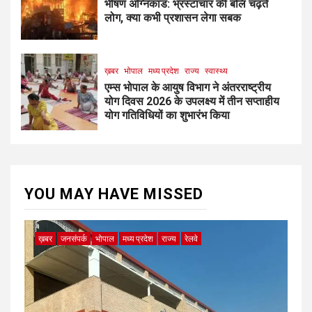
भीषण अग्निकांड: भ्रस्टाचार की बलि चढ़ते
लोग, क्या कभी प्रशासन लेगा सबक
ख़बर
भोपाल
मध्य प्रदेश
राज्य
स्वास्थ्य
एम्स भोपाल के आयुष विभाग ने अंतरराष्ट्रीय
योग दिवस 2026 के उपलक्ष्य में तीन सप्ताहीय
योग गतिविधियों का शुभारंभ किया
YOU MAY HAVE MISSED
ख़बर
जनसंपर्क
भोपाल
मध्य प्रदेश
राज्य
रेलवे