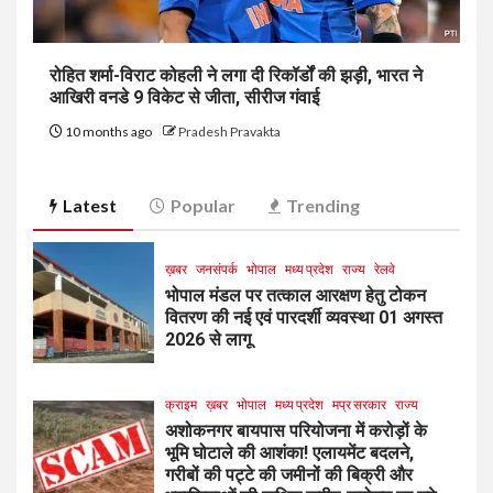
रोहित शर्मा-विराट कोहली ने लगा दी रिकॉर्डों की झड़ी, भारत ने
आखिरी वनडे 9 विकेट से जीता, सीरीज गंवाई
10 months ago
Pradesh Pravakta
Latest
Popular
Trending
ख़बर
जनसंपर्क
भोपाल
मध्य प्रदेश
राज्य
रेलवे
भोपाल मंडल पर तत्काल आरक्षण हेतु टोकन
वितरण की नई एवं पारदर्शी व्यवस्था 01 अगस्त
2026 से लागू
क्राइम
ख़बर
भोपाल
मध्य प्रदेश
मप्र सरकार
राज्य
अशोकनगर बायपास परियोजना में करोड़ों के
भूमि घोटाले की आशंका! एलायमेंट बदलने,
गरीबों की पट्टे की जमीनों की बिक्री और