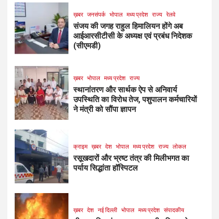
ख़बर
जनसंपर्क
भोपाल
मध्य प्रदेश
राज्य
रेलवे
संजय की जगह राहुल हिमालियन होंगे अब
आईआरसीटीसी के अध्यक्ष एवं प्रबंध निदेशक
(सीएमडी)
ख़बर
भोपाल
मध्य प्रदेश
राज्य
स्थानांतरण और सार्थक ऐप से अनिवार्य
उपस्थिति का विरोध तेज, पशुपालन कर्मचारियों
ने मंत्री को सौंपा ज्ञापन
क्राइम
ख़बर
देश
भोपाल
मध्य प्रदेश
राज्य
लोकल
रसूखदारों और भ्रष्ट तंत्र की मिलीभगत का
पर्याय सिद्धांता हॉस्पिटल
ख़बर
देश
नई दिल्ली
भोपाल
मध्य प्रदेश
संपादकीय