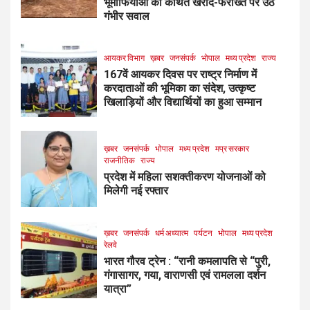
भूमाफियाओं की कथित खरीद-फरोख्त पर उठे
गंभीर सवाल
आयकर विभाग
ख़बर
जनसंपर्क
भोपाल
मध्य प्रदेश
राज्य
167वें आयकर दिवस पर राष्ट्र निर्माण में
करदाताओं की भूमिका का संदेश, उत्कृष्ट
खिलाड़ियों और विद्यार्थियों का हुआ सम्मान
ख़बर
जनसंपर्क
भोपाल
मध्य प्रदेश
मप्र सरकार
राजनीतिक
राज्य
प्रदेश में महिला सशक्तीकरण योजनाओं को
मिलेगी नई रफ्तार
ख़बर
जनसंपर्क
धर्म अध्यात्म
पर्यटन
भोपाल
मध्य प्रदेश
रेलवे
भारत गौरव ट्रेन : “रानी कमलापति से “पुरी,
गंगासागर, गया, वाराणसी एवं रामलला दर्शन
यात्रा”