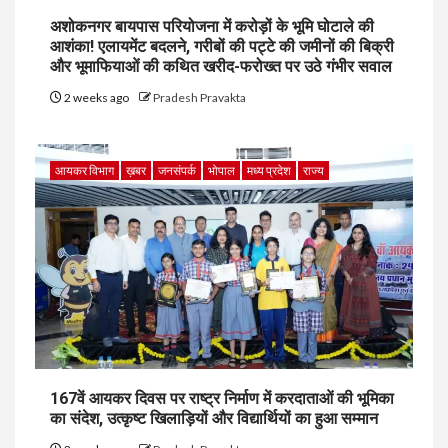
अशोकनगर बायपास परियोजना में करोड़ों के भूमि घोटाले की
आशंका! एलायमेंट बदलने, गरीबों की पट्टे की जमीनों की बिक्री
और भूमाफियाओं की कथित खरीद-फरोख्त पर उठे गंभीर सवाल
2 weeks ago
Pradesh Pravakta
आयकर विभाग
ख़बर
जनसंपर्क
भोपाल
मध्य प्रदेश
राज्य
167वें आयकर दिवस पर राष्ट्र निर्माण में करदाताओं की भूमिका
का संदेश, उत्कृष्ट खिलाड़ियों और विद्यार्थियों का हुआ सम्मान