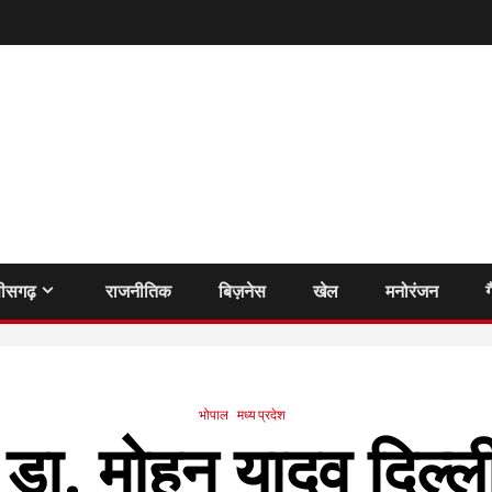
तीसगढ़
राजनीतिक
बिज़नेस
खेल
मनोरंजन
ग
भोपाल
मध्य प्रदेश
ी डा. मोहन यादव दिल्ली