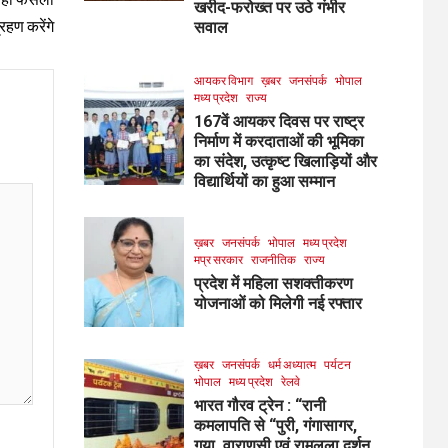
खरीद-फरोख्त पर उठे गंभीर
रहण करेंगे
सवाल
आयकर विभाग
ख़बर
जनसंपर्क
भोपाल
मध्य प्रदेश
राज्य
167वें आयकर दिवस पर राष्ट्र
निर्माण में करदाताओं की भूमिका
का संदेश, उत्कृष्ट खिलाड़ियों और
विद्यार्थियों का हुआ सम्मान
ख़बर
जनसंपर्क
भोपाल
मध्य प्रदेश
मप्र सरकार
राजनीतिक
राज्य
प्रदेश में महिला सशक्तीकरण
योजनाओं को मिलेगी नई रफ्तार
ख़बर
जनसंपर्क
धर्म अध्यात्म
पर्यटन
भोपाल
मध्य प्रदेश
रेलवे
भारत गौरव ट्रेन : “रानी
कमलापति से “पुरी, गंगासागर,
गया, वाराणसी एवं रामलला दर्शन