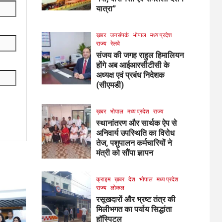
यात्रा”
ख़बर
जनसंपर्क
भोपाल
मध्य प्रदेश
राज्य
रेलवे
संजय की जगह राहुल हिमालियन
होंगे अब आईआरसीटीसी के
अध्यक्ष एवं प्रबंध निदेशक
(सीएमडी)
ख़बर
भोपाल
मध्य प्रदेश
राज्य
स्थानांतरण और सार्थक ऐप से
अनिवार्य उपस्थिति का विरोध
तेज, पशुपालन कर्मचारियों ने
मंत्री को सौंपा ज्ञापन
क्राइम
ख़बर
देश
भोपाल
मध्य प्रदेश
राज्य
लोकल
रसूखदारों और भ्रष्ट तंत्र की
मिलीभगत का पर्याय सिद्धांता
हॉस्पिटल