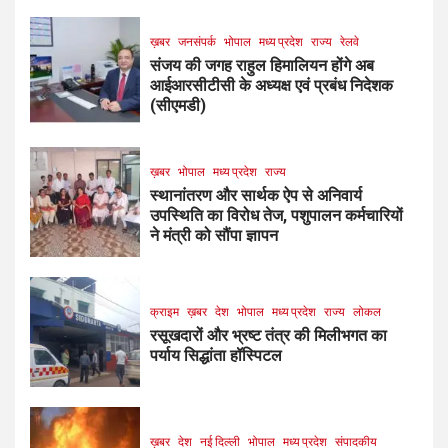
ख़बर
जनसंपर्क
भोपाल
मध्य प्रदेश
राज्य
रेलवे
संजय की जगह राहुल हिमालियन होंगे अब
आईआरसीटीसी के अध्यक्ष एवं प्रबंध निदेशक
(सीएमडी)
ख़बर
भोपाल
मध्य प्रदेश
राज्य
स्थानांतरण और सार्थक ऐप से अनिवार्य
उपस्थिति का विरोध तेज, पशुपालन कर्मचारियों
ने मंत्री को सौंपा ज्ञापन
क्राइम
ख़बर
देश
भोपाल
मध्य प्रदेश
राज्य
लोकल
रसूखदारों और भ्रष्ट तंत्र की मिलीभगत का
पर्याय सिद्धांता हॉस्पिटल
ख़बर
देश
नई दिल्ली
भोपाल
मध्य प्रदेश
संपादकीय