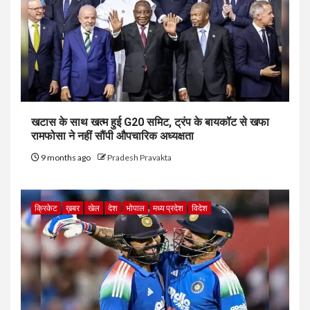
खटास के साथ खत्म हुई G20 समिट, ट्रंप के बायकॉट से खफा
रामफोसा ने नहीं सौंपी औपचारिक अध्यक्षता
9 months ago
Pradesh Pravakta
क्रिकेट
ख़बर
खेल
देश
भोपाल
मध्य प्रदेश
विदेश