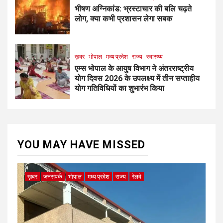
भीषण अग्निकांड: भ्रस्टाचार की बलि चढ़ते
लोग, क्या कभी प्रशासन लेगा सबक
ख़बर
भोपाल
मध्य प्रदेश
राज्य
स्वास्थ्य
एम्स भोपाल के आयुष विभाग ने अंतरराष्ट्रीय
योग दिवस 2026 के उपलक्ष्य में तीन सप्ताहीय
योग गतिविधियों का शुभारंभ किया
YOU MAY HAVE MISSED
ख़बर
जनसंपर्क
भोपाल
मध्य प्रदेश
राज्य
रेलवे