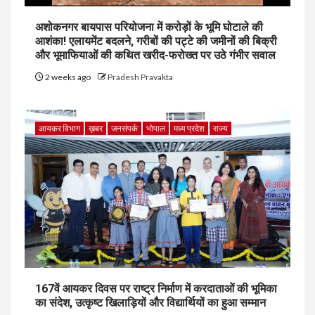
अशोकनगर बायपास परियोजना में करोड़ों के भूमि घोटाले की
आशंका! एलायमेंट बदलने, गरीबों की पट्टे की जमीनों की बिक्री
और भूमाफियाओं की कथित खरीद-फरोख्त पर उठे गंभीर सवाल
2 weeks ago
Pradesh Pravakta
आयकर विभाग
ख़बर
जनसंपर्क
भोपाल
मध्य प्रदेश
राज्य
167वें आयकर दिवस पर राष्ट्र निर्माण में करदाताओं की भूमिका
का संदेश, उत्कृष्ट खिलाड़ियों और विद्यार्थियों का हुआ सम्मान