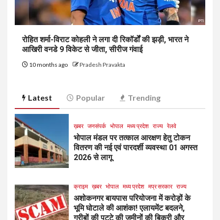
रोहित शर्मा-विराट कोहली ने लगा दी रिकॉर्डों की झड़ी, भारत ने
आखिरी वनडे 9 विकेट से जीता, सीरीज गंवाई
10 months ago
Pradesh Pravakta
Latest
Popular
Trending
ख़बर
जनसंपर्क
भोपाल
मध्य प्रदेश
राज्य
रेलवे
भोपाल मंडल पर तत्काल आरक्षण हेतु टोकन
वितरण की नई एवं पारदर्शी व्यवस्था 01 अगस्त
2026 से लागू
क्राइम
ख़बर
भोपाल
मध्य प्रदेश
मप्र सरकार
राज्य
अशोकनगर बायपास परियोजना में करोड़ों के
भूमि घोटाले की आशंका! एलायमेंट बदलने,
गरीबों की पट्टे की जमीनों की बिक्री और