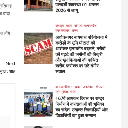
पारदर्शी व्यवस्था 01 अगस्त
प्रतिमाह
2026 से लागू
का वादा
क्राइम
ख़बर
भोपाल
मध्य प्रदेश
मप्र सरकार
राज्य
िल होंगे।
अशोकनगर बायपास परियोजना में
करोड़ों के भूमि घोटाले की
आशंका! एलायमेंट बदलने, गरीबों
की पट्टे की जमीनों की बिक्री
और भूमाफियाओं की कथित
Next
खरीद-फरोख्त पर उठे गंभीर
ुक्त : शाह
सवाल
आयकर विभाग
ख़बर
जनसंपर्क
भोपाल
मध्य प्रदेश
राज्य
167वें आयकर दिवस पर राष्ट्र
निर्माण में करदाताओं की भूमिका
का संदेश, उत्कृष्ट खिलाड़ियों और
विद्यार्थियों का हुआ सम्मान