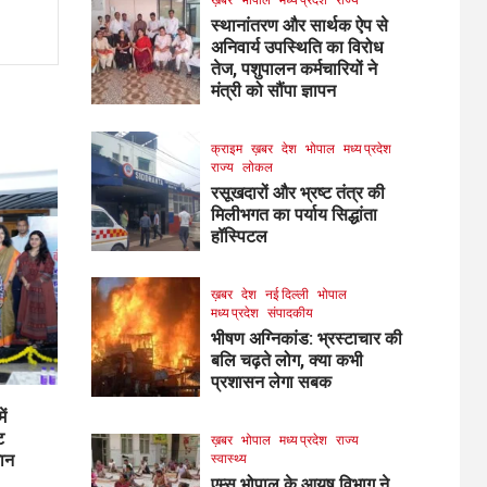
स्थानांतरण और सार्थक ऐप से
अनिवार्य उपस्थिति का विरोध
तेज, पशुपालन कर्मचारियों ने
मंत्री को सौंपा ज्ञापन
क्राइम
ख़बर
देश
भोपाल
मध्य प्रदेश
राज्य
लोकल
रसूखदारों और भ्रष्ट तंत्र की
मिलीभगत का पर्याय सिद्धांता
हॉस्पिटल
ख़बर
देश
नई दिल्ली
भोपाल
मध्य प्रदेश
संपादकीय
भीषण अग्निकांड: भ्रस्टाचार की
बलि चढ़ते लोग, क्या कभी
प्रशासन लेगा सबक
ें
ट
ख़बर
भोपाल
मध्य प्रदेश
राज्य
मान
स्वास्थ्य
एम्स भोपाल के आयुष विभाग ने