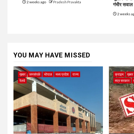
2 weeks ago
Pradesh Pravakta
गंभीर सवाल
2 weeks a
YOU MAY HAVE MISSED
ख़बर
जनसंपर्क
भोपाल
मध्य प्रदेश
राज्य
क्राइम
ख़बर
रेलवे
मप्र सरकार