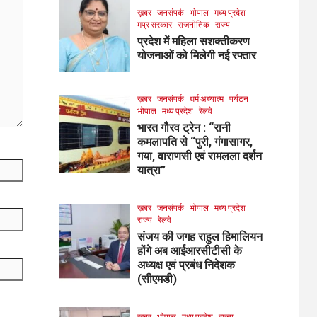
ख़बर
जनसंपर्क
भोपाल
मध्य प्रदेश
मप्र सरकार
राजनीतिक
राज्य
प्रदेश में महिला सशक्तीकरण
योजनाओं को मिलेगी नई रफ्तार
ख़बर
जनसंपर्क
धर्म अध्यात्म
पर्यटन
भोपाल
मध्य प्रदेश
रेलवे
भारत गौरव ट्रेन : “रानी
कमलापति से “पुरी, गंगासागर,
गया, वाराणसी एवं रामलला दर्शन
यात्रा”
ख़बर
जनसंपर्क
भोपाल
मध्य प्रदेश
राज्य
रेलवे
संजय की जगह राहुल हिमालियन
होंगे अब आईआरसीटीसी के
अध्यक्ष एवं प्रबंध निदेशक
(सीएमडी)
ख़बर
भोपाल
मध्य प्रदेश
राज्य