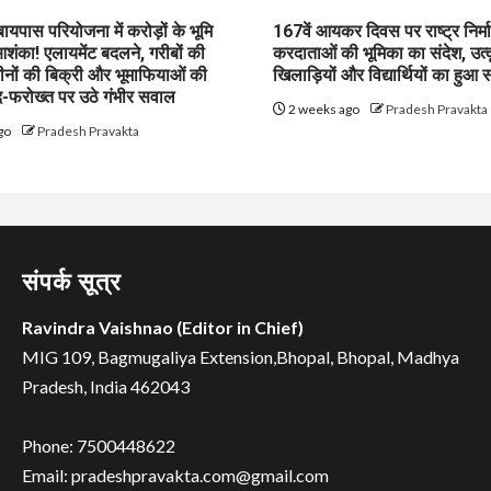
पास परियोजना में करोड़ों के भूमि
167वें आयकर दिवस पर राष्ट्र निर्माण
शंका! एलायमेंट बदलने, गरीबों की
करदाताओं की भूमिका का संदेश, उत्क
ीनों की बिक्री और भूमाफियाओं की
खिलाड़ियों और विद्यार्थियों का हुआ 
फरोख्त पर उठे गंभीर सवाल
2 weeks ago
Pradesh Pravakta
go
Pradesh Pravakta
संपर्क सूत्र
Ravindra Vaishnao (Editor in Chief)
MIG 109, Bagmugaliya Extension,Bhopal, Bhopal, Madhya
Pradesh, India 462043
Phone: 7500448622
Email: pradeshpravakta.com@gmail.com