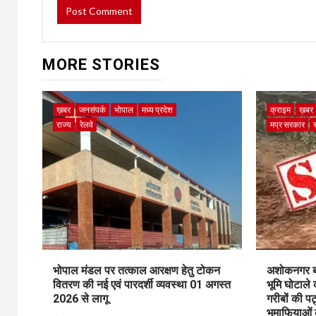
MORE STORIES
ख़बर
जनसंपर्क
भोपाल
मध्य प्रदेश
क्राइम
ख़बर
राज्य
रेलवे
मप्र सरकार
भोपाल मंडल पर तत्काल आरक्षण हेतु टोकन
अशोकनगर बाय
वितरण की नई एवं पारदर्शी व्यवस्था 01 अगस्त
भूमि घोटाले
2026 से लागू
गरीबों की प
भूमाफियाओं