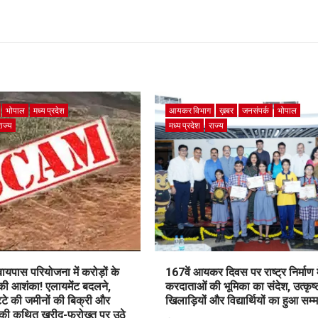
भोपाल
मध्य प्रदेश
आयकर विभाग
ख़बर
जनसंपर्क
भोपाल
राज्य
मध्य प्रदेश
राज्य
पास परियोजना में करोड़ों के
167वें आयकर दिवस पर राष्ट्र निर्माण म
 की आशंका! एलायमेंट बदलने,
करदाताओं की भूमिका का संदेश, उत्कृष्
ट्टे की जमीनों की बिक्री और
खिलाड़ियों और विद्यार्थियों का हुआ सम्
 की कथित खरीद-फरोख्त पर उठे