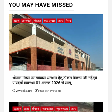
YOU MAY HAVE MISSED
ख़बर
जनसंपर्क
भोपाल
मध्य प्रदेश
राज्य
रेलवे
भोपाल मंडल पर तत्काल आरक्षण हेतु टोकन वितरण की नई एवं
पारदर्शी व्यवस्था 01 अगस्त 2026 से लागू
2 weeks ago
Pradesh Pravakta
क्राइम
ख़बर
भोपाल
मध्य प्रदेश
मप्र सरकार
राज्य