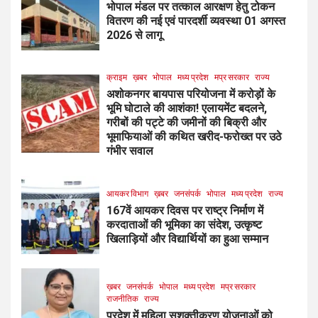
भोपाल मंडल पर तत्काल आरक्षण हेतु टोकन
वितरण की नई एवं पारदर्शी व्यवस्था 01 अगस्त
2026 से लागू
क्राइम
ख़बर
भोपाल
मध्य प्रदेश
मप्र सरकार
राज्य
अशोकनगर बायपास परियोजना में करोड़ों के
भूमि घोटाले की आशंका! एलायमेंट बदलने,
गरीबों की पट्टे की जमीनों की बिक्री और
भूमाफियाओं की कथित खरीद-फरोख्त पर उठे
गंभीर सवाल
आयकर विभाग
ख़बर
जनसंपर्क
भोपाल
मध्य प्रदेश
राज्य
167वें आयकर दिवस पर राष्ट्र निर्माण में
करदाताओं की भूमिका का संदेश, उत्कृष्ट
खिलाड़ियों और विद्यार्थियों का हुआ सम्मान
ख़बर
जनसंपर्क
भोपाल
मध्य प्रदेश
मप्र सरकार
राजनीतिक
राज्य
प्रदेश में महिला सशक्तीकरण योजनाओं को