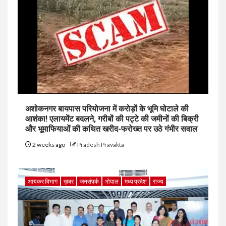
अशोकनगर बायपास परियोजना में करोड़ों के भूमि घोटाले की
आशंका! एलायमेंट बदलने, गरीबों की पट्टे की जमीनों की बिक्री
और भूमाफियाओं की कथित खरीद-फरोख्त पर उठे गंभीर सवाल
2 weeks ago
Pradesh Pravakta
आयकर विभाग
ख़बर
जनसंपर्क
भोपाल
मध्य प्रदेश
राज्य