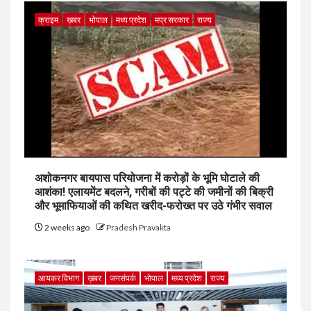
क्राइम
ख़बर
भोपाल
मध्य प्रदेश
मप्र सरकार
राज्य
अशोकनगर बायपास परियोजना में करोड़ों के भूमि घोटाले की
आशंका! एलायमेंट बदलने, गरीबों की पट्टे की जमीनों की बिक्री
और भूमाफियाओं की कथित खरीद-फरोख्त पर उठे गंभीर सवाल
2 weeks ago
Pradesh Pravakta
आयकर विभाग
ख़बर
जनसंपर्क
भोपाल
मध्य प्रदेश
राज्य