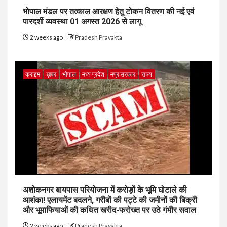
भोपाल मंडल पर तत्काल आरक्षण हेतु टोकन वितरण की नई एवं
पारदर्शी व्यवस्था 01 अगस्त 2026 से लागू
2 weeks ago
Pradesh Pravakta
क्राइम
ख़बर
भोपाल
मध्य प्रदेश
मप्र सरकार
राज्य
अशोकनगर बायपास परियोजना में करोड़ों के भूमि घोटाले की
आशंका! एलायमेंट बदलने, गरीबों की पट्टे की जमीनों की बिक्री
और भूमाफियाओं की कथित खरीद-फरोख्त पर उठे गंभीर सवाल
2 weeks ago
Pradesh Pravakta