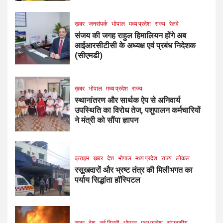
ख़बर
जनसंपर्क
भोपाल
मध्य प्रदेश
राज्य
रेलवे
संजय की जगह राहुल हिमालियन होंगे अब
आईआरसीटीसी के अध्यक्ष एवं प्रबंध निदेशक
(सीएमडी)
ख़बर
भोपाल
मध्य प्रदेश
राज्य
स्थानांतरण और सार्थक ऐप से अनिवार्य
उपस्थिति का विरोध तेज, पशुपालन कर्मचारियों
ने मंत्री को सौंपा ज्ञापन
क्राइम
ख़बर
देश
भोपाल
मध्य प्रदेश
राज्य
लोकल
रसूखदारों और भ्रष्ट तंत्र की मिलीभगत का
पर्याय सिद्धांता हॉस्पिटल
ख़बर
देश
नई दिल्ली
भोपाल
मध्य प्रदेश
संपादकीय