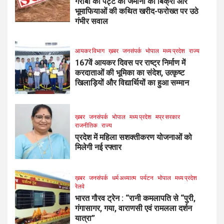
गरीबों की पट्टे की जमीनों की बिक्री और
भूमाफियाओं की कथित खरीद-फरोख्त पर उठे
गंभीर सवाल
आयकर विभाग
ख़बर
जनसंपर्क
भोपाल
मध्य प्रदेश
राज्य
167वें आयकर दिवस पर राष्ट्र निर्माण में
करदाताओं की भूमिका का संदेश, उत्कृष्ट
खिलाड़ियों और विद्यार्थियों का हुआ सम्मान
ख़बर
जनसंपर्क
भोपाल
मध्य प्रदेश
मप्र सरकार
राजनीतिक
राज्य
प्रदेश में महिला सशक्तीकरण योजनाओं को
मिलेगी नई रफ्तार
ख़बर
जनसंपर्क
धर्म अध्यात्म
पर्यटन
भोपाल
मध्य प्रदेश
रेलवे
भारत गौरव ट्रेन : “रानी कमलापति से “पुरी,
गंगासागर, गया, वाराणसी एवं रामलला दर्शन
यात्रा”