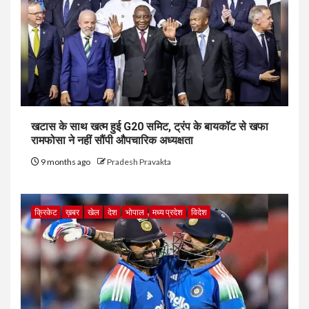
खटास के साथ खत्म हुई G20 समिट, ट्रंप के बायकॉट से खफा
रामफोसा ने नहीं सौंपी औपचारिक अध्यक्षता
9 months ago
Pradesh Pravakta
क्रिकेट
ख़बर
खेल
देश
भोपाल
मध्य प्रदेश
विदेश