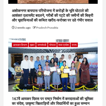
अशोकनगर बायपास परियोजना में करोड़ों के भूमि घोटाले की
आशंका! एलायमेंट बदलने, गरीबों की पट्टे की जमीनों की बिक्री
और भूमाफियाओं की कथित खरीद-फरोख्त पर उठे गंभीर सवाल
2 weeks ago
Pradesh Pravakta
आयकर विभाग
ख़बर
जनसंपर्क
भोपाल
मध्य प्रदेश
राज्य
167वें आयकर दिवस पर राष्ट्र निर्माण में करदाताओं की भूमिका
का संदेश, उत्कृष्ट खिलाड़ियों और विद्यार्थियों का हुआ सम्मान