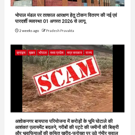
भोपाल मंडल पर तत्काल आरक्षण हेतु टोकन वितरण की नई एवं
पारदर्शी व्यवस्था 01 अगस्त 2026 से लागू
2 weeks ago
Pradesh Pravakta
क्राइम
ख़बर
भोपाल
मध्य प्रदेश
मप्र सरकार
राज्य
अशोकनगर बायपास परियोजना में करोड़ों के भूमि घोटाले की
आशंका! एलायमेंट बदलने, गरीबों की पट्टे की जमीनों की बिक्री
और भूमाफियाओं की कथित खरीद-फरोख्त पर उठे गंभीर सवाल