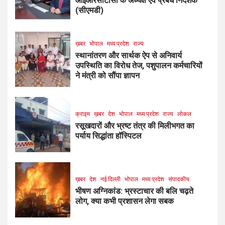
आईआरसीटीसी के अध्यक्ष एवं प्रबंध निदेशक
(सीएमडी)
ख़बर
भोपाल
मध्य प्रदेश
राज्य
स्थानांतरण और सार्थक ऐप से अनिवार्य
उपस्थिति का विरोध तेज, पशुपालन कर्मचारियों
ने मंत्री को सौंपा ज्ञापन
क्राइम
ख़बर
देश
भोपाल
मध्य प्रदेश
राज्य
लोकल
रसूखदारों और भ्रष्ट तंत्र की मिलीभगत का
पर्याय सिद्धांता हॉस्पिटल
ख़बर
देश
नई दिल्ली
भोपाल
मध्य प्रदेश
संपादकीय
भीषण अग्निकांड: भ्रस्टाचार की बलि चढ़ते
लोग, क्या कभी प्रशासन लेगा सबक