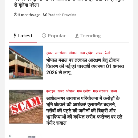
से गूंजेगा नरेला
5 months ago
Pradesh Pravakta
Latest
Popular
Trending
ख़बर
जनसंपर्क
भोपाल
मध्य प्रदेश
राज्य
रेलवे
भोपाल मंडल पर तत्काल आरक्षण हेतु टोकन
वितरण की नई एवं पारदर्शी व्यवस्था 01 अगस्त
2026 से लागू
क्राइम
ख़बर
भोपाल
मध्य प्रदेश
मप्र सरकार
राज्य
अशोकनगर बायपास परियोजना में करोड़ों के
भूमि घोटाले की आशंका! एलायमेंट बदलने,
गरीबों की पट्टे की जमीनों की बिक्री और
भूमाफियाओं की कथित खरीद-फरोख्त पर उठे
गंभीर सवाल