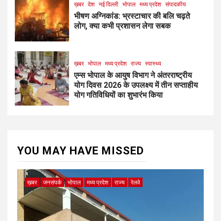
ख़बर
देश
नई दिल्ली
भोपाल
मध्य प्रदेश
संपादकीय
भीषण अग्निकांड: भ्रस्टाचार की बलि चढ़ते
लोग, क्या कभी प्रशासन लेगा सबक
ख़बर
भोपाल
मध्य प्रदेश
राज्य
स्वास्थ्य
एम्स भोपाल के आयुष विभाग ने अंतरराष्ट्रीय
योग दिवस 2026 के उपलक्ष्य में तीन सप्ताहीय
योग गतिविधियों का शुभारंभ किया
YOU MAY HAVE MISSED
ख़बर
जनसंपर्क
भोपाल
मध्य प्रदेश
राज्य
रेलवे