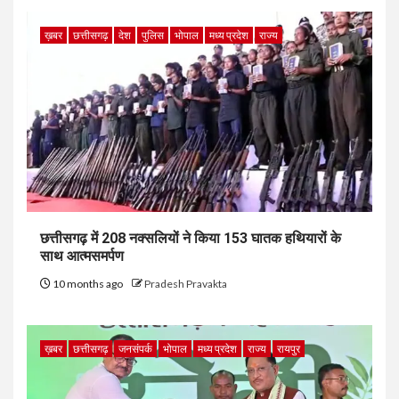
ख़बर
छत्तीसगढ़
देश
पुलिस
भोपाल
मध्य प्रदेश
राज्य
छत्तीसगढ़ में 208 नक्सलियों ने किया 153 घातक हथियारों के
साथ आत्मसमर्पण
10 months ago
Pradesh Pravakta
ख़बर
छत्तीसगढ़
जनसंपर्क
भोपाल
मध्य प्रदेश
राज्य
रायपुर