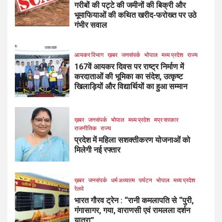
गरीबों की पट्टे की जमीनों की बिक्री और
भूमाफियाओं की कथित खरीद-फरोख्त पर उठे
गंभीर सवाल
आयकर विभाग
ख़बर
जनसंपर्क
भोपाल
मध्य प्रदेश
राज्य
167वें आयकर दिवस पर राष्ट्र निर्माण में
करदाताओं की भूमिका का संदेश, उत्कृष्ट
खिलाड़ियों और विद्यार्थियों का हुआ सम्मान
ख़बर
जनसंपर्क
भोपाल
मध्य प्रदेश
मप्र सरकार
राजनीतिक
राज्य
प्रदेश में महिला सशक्तीकरण योजनाओं को
मिलेगी नई रफ्तार
ख़बर
जनसंपर्क
धर्म अध्यात्म
पर्यटन
भोपाल
मध्य प्रदेश
रेलवे
भारत गौरव ट्रेन : “रानी कमलापति से “पुरी,
गंगासागर, गया, वाराणसी एवं रामलला दर्शन
यात्रा”