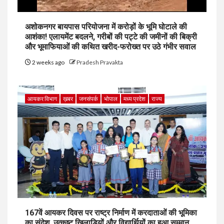
अशोकनगर बायपास परियोजना में करोड़ों के भूमि घोटाले की
आशंका! एलायमेंट बदलने, गरीबों की पट्टे की जमीनों की बिक्री
और भूमाफियाओं की कथित खरीद-फरोख्त पर उठे गंभीर सवाल
2 weeks ago
Pradesh Pravakta
आयकर विभाग
ख़बर
जनसंपर्क
भोपाल
मध्य प्रदेश
राज्य
167वें आयकर दिवस पर राष्ट्र निर्माण में करदाताओं की भूमिका
का संदेश, उत्कृष्ट खिलाड़ियों और विद्यार्थियों का हुआ सम्मान